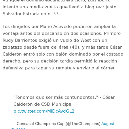
Aunque el dominio escarlata era claro, Luis Ibarra
intentó una media vuelta que llegó a bloquear justo
Salvador Estrada en el 33.
Los dirigidos por Mario Acevedo pudieron ampliar la
ventaja antes del descanso en dos ocasiones. Primero
Rudy Barrientos exigió un vuelo de West con un
zapatazo desde fuera del área (40), y más tarde César
Calderón entró solo con balón dominado por el costado
derecho, pero su decisión tardía permitió la reacción
defensiva para tapar su remate y enviarlo al córner.
"Tenemos que ser más contundentes." - César
Calderón de CSD Municipal ️
pic.twitter.com/MiDcAvdGL2
— Concacaf Champions Cup (@TheChampions)
August