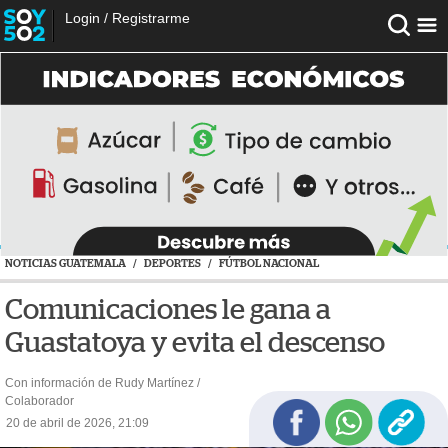
Login
/
Registrarme
NOTICIAS GUATEMALA
/
DEPORTES
/
FÚTBOL NACIONAL
Comunicaciones le gana a
Guastatoya y evita el descenso
Con información de Rudy Martínez /
Colaborador
20 de abril de 2026, 21:09