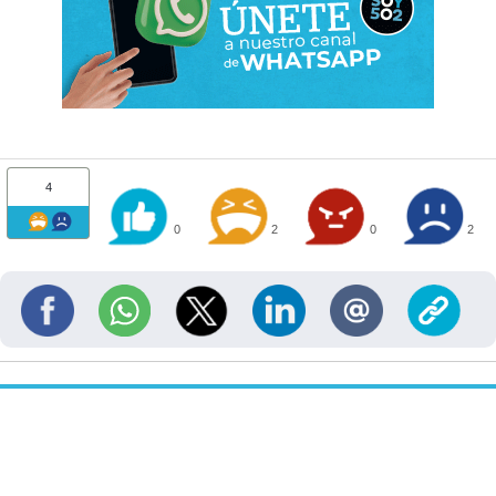
4
0
2
0
2