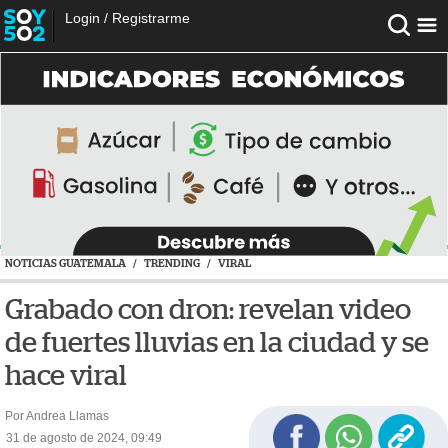
Login
/
Registrarme
NOTICIAS GUATEMALA
/
TRENDING
/
VIRAL
Grabado con dron: revelan video
de fuertes lluvias en la ciudad y se
hace viral
Por Andrea Llamas
31 de agosto de 2024, 09:49