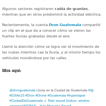
Algunos sectores registraron
caída de granizo
,
mientras que en otros predominó la actividad eléctrica.
Recientemente, la cuenta
Dron Guatemala
compartió
un clip en el que da a conocer cómo se vieron las
fuertes lluvias grabadas desde el aire.
Llamó la atención cómo se logra ver el movimiento de
las nubes mientras cae la lluvia, y al mismo tiempo los
vehículos moviéndose por las calles.
Mira aquí:
@dronguatemala
Lluvia en la Ciudad de Guatemala
#dji
#DJIAir2S
#Dron
#Drone
#Guatemala
#hyperlapse
#CiudadDeGuatemala
♬ Rain sound (indoor, window
opening)(837944) - Yuki Shizuoka Sound