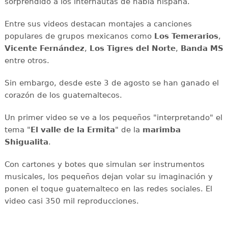
sorprendido a los internautas de habla hispana.
Entre sus videos destacan montajes a canciones
populares de grupos mexicanos como
Los Temerarios
,
Vicente Fernández
,
Los Tigres del Norte
,
Banda MS
entre otros.
Sin embargo, desde este 3 de agosto se han ganado el
corazón de los guatemaltecos.
Un primer video se ve a los pequeños "interpretando" el
tema "
El valle de la Ermita
" de la
marimba
Shigualita
.
Con cartones y botes que simulan ser instrumentos
musicales, los pequeños dejan volar su imaginación y
ponen el toque guatemalteco en las redes sociales. El
video casi 350 mil reproducciones.