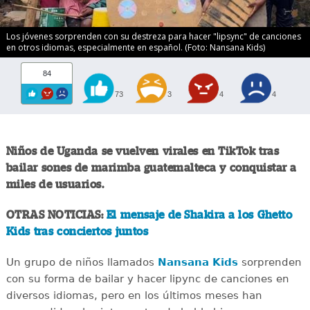
Los jóvenes sorprenden con su destreza para hacer "lipsync" de canciones
en otros idiomas, especialmente en español. (Foto: Nansana Kids)
84
73
3
4
4
Niños de Uganda se vuelven virales en TikTok tras
bailar sones de marimba guatemalteca y conquistar a
miles de usuarios.
OTRAS NOTICIAS:
El mensaje de Shakira a los Ghetto
Kids tras conciertos juntos
Un grupo de niños llamados
Nansana Kids
sorprenden
con su forma de bailar y hacer lipync de canciones en
diversos idiomas, pero en los últimos meses han