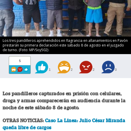
Los tres pandilleros aprehendidos en flagrancia en allanamientos en Pavón
prestarán su primera declaración este sábado 8 de agosto en el juzgado
de turno. (Foto: MP/Soy502)
5
1
2
2
0
Los pandilleros capturados en prisión con celulares,
droga y armas comparecerán en audiencia durante la
noche de este sábado 8 de agosto.
OTRAS NOTICIAS:
Caso La Línea: Julio César Miranda
queda libre de cargos