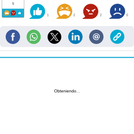
5
1
2
2
0
Obteniendo...