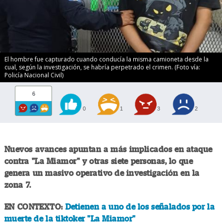
El hombre fue capturado cuando conducía la misma camioneta desde la
cual, según la investigación, se habría perpetrado el crimen. (Foto vía:
Policía Nacional Civil)
6
0
1
3
2
Nuevos avances apuntan a más implicados en ataque
contra "La Miamor" y otras siete personas, lo que
genera un masivo operativo de investigación en la
zona 7.
EN CONTEXTO:
Detienen a uno de los señalados por la
muerte de la tiktoker "La Miamor"