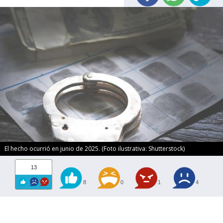
El hecho ocurrió en junio de 2025. (Foto ilustrativa: Shutterstock)
13
8
0
1
4