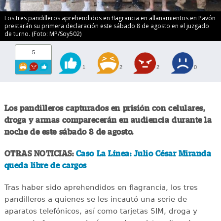
Los tres pandilleros aprehendidos en flagrancia en allanamientos en Pavón
prestarán su primera declaración este sábado 8 de agosto en el juzgado
de turno. (Foto: MP/Soy502)
5
1
2
2
0
Los pandilleros capturados en prisión con celulares,
droga y armas comparecerán en audiencia durante la
noche de este sábado 8 de agosto.
OTRAS NOTICIAS:
Caso La Línea: Julio César Miranda
queda libre de cargos
Tras haber sido aprehendidos en flagrancia, los tres
pandilleros a quienes se les incautó una serie de
aparatos telefónicos, así como tarjetas SIM, droga y