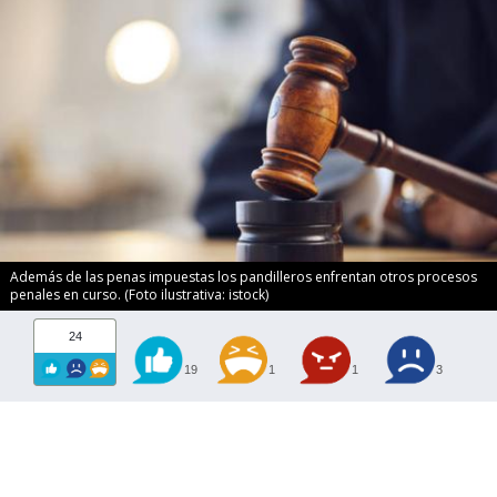
Además de las penas impuestas los pandilleros enfrentan otros procesos
penales en curso. (Foto ilustrativa: istock)
24
19
1
1
3