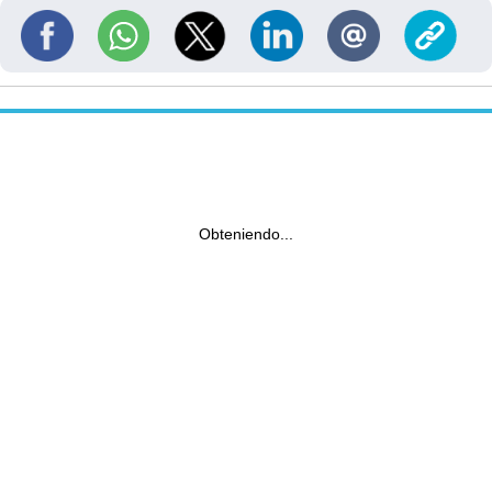
Obteniendo...