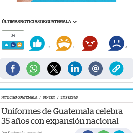
ÚLTIMAS NOTICIAS DE GUATEMALA
24
19
1
1
3
NOTICIAS GUATEMALA
/
DINERO
/
EMPRESAS
Uniformes de Guatemala celebra
35 años con expansión nacional
Por Redacción comercial