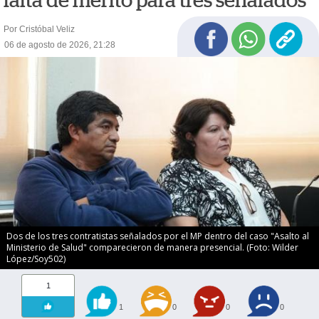
falta de mérito para tres señalados
Por Cristóbal Veliz
06 de agosto de 2026, 21:28
Dos de los tres contratistas señalados por el MP dentro del caso "Asalto al
Ministerio de Salud" comparecieron de manera presencial. (Foto: Wilder
López/Soy502)
1
1
0
0
0