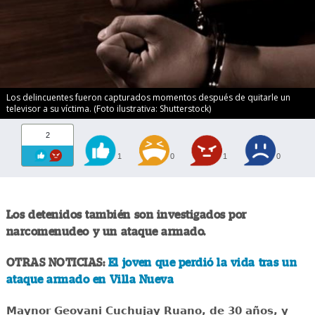
Los delincuentes fueron capturados momentos después de quitarle un
televisor a su víctima. (Foto ilustrativa: Shutterstock)
2
1
0
1
0
Los detenidos también son investigados por
narcomenudeo y un ataque armado.
OTRAS NOTICIAS:
El joven que perdió la vida tras un
ataque armado en Villa Nueva
Maynor Geovani Cuchujay Ruano, de 30 años, y