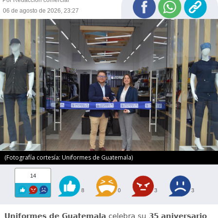
06 de agosto de 2026, 23:27
(Fotografía cortesía: Uniformes de Guatemala)
14
8
0
3
3
Uniformes de Guatemala
celebra su
35 aniversario