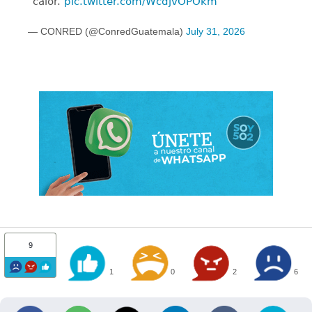
calor.
pic.twitter.com/WcdjvOPOkm
— CONRED (@ConredGuatemala)
July 31, 2026
9
1
0
2
6