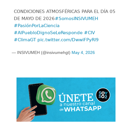
CONDICIONES ATMOSFÉRICAS PARA EL DÍA 05
DE MAYO DE 2026
#SomosINSIVUMEH
#PasiónPorLaCiencia
#AlPuebloDignoSeLeResponde
#CIV
#ClimaGT
pic.twitter.com/DwwiFPyRl9
— INSIVUMEH (@insivumehgt)
May 4, 2026