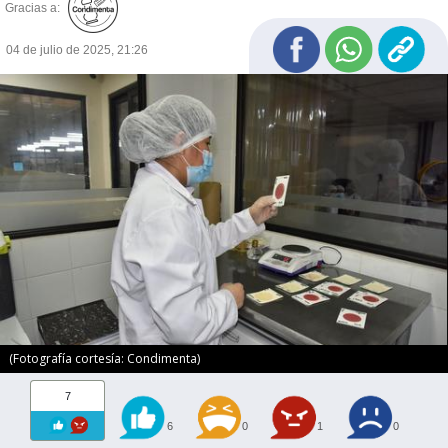
Gracias a:
04 de julio de 2025, 21:26
(Fotografía cortesía: Condimenta)
7
6
0
1
0