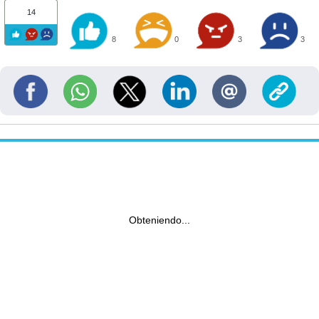
14
8
0
3
3
Obteniendo...