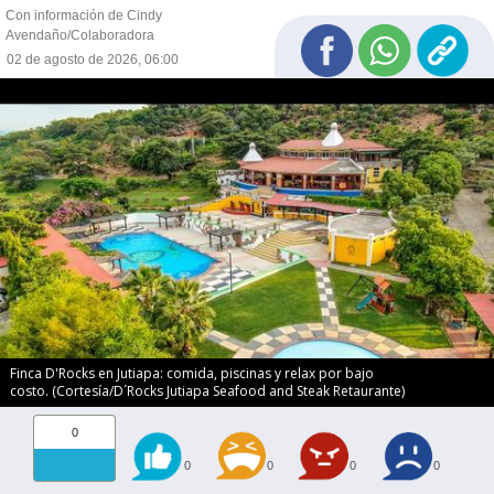
Con información de Cindy
Avendaño/Colaboradora
02 de agosto de 2026, 06:00
Finca D'Rocks en Jutiapa: comida, piscinas y relax por bajo
costo. (Cortesía/D´Rocks Jutiapa Seafood and Steak Retaurante)
0
0
0
0
0