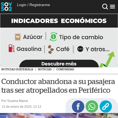
Login
/
Registrarme
NOTICIAS GUATEMALA
/
NOTICIAS
/
COMUNIDAD
Conductor abandona a su pasajera
tras ser atropellados en Periférico
Por Susana Manai
13 de enero de 2025, 12:12