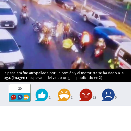
La pasajera fue atropellada por un camión y el motorista se ha dado a la
fuga. (Imagen recuperada del video original publicado en X)
30
1
2
22
5