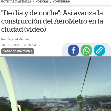
NOTICIAS GUATEMALA
/
NOTICIAS
/
COMUNIDAD
"De día y de noche": Así avanza la
construcción del AeroMetro en la
ciudad (video)
Por Reychel Méndez
05 de agosto de 2026, 03:21
CIUDAD DE GUATEMALA