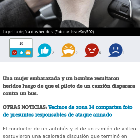
La pelea dejó a dos heridos. (Foto: archivo/Soy502)
10
2
2
5
1
Una mujer embarazada y un hombre resultaron
heridos luego de que el piloto de un camión disparara
contra un bus.
OTRAS NOTICIAS:
Vecinos de zona 14 comparten foto
de presuntos responsables de ataque armado
El conductor de un autobús y el de un camión de volteo
sostuvieron una acalorada discusión que terminó en