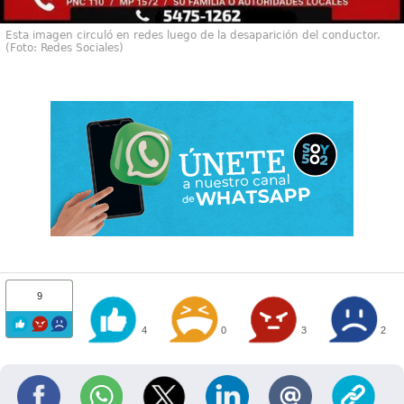
Esta imagen circuló en redes luego de la desaparición del conductor.
(Foto: Redes Sociales)
9
4
0
3
2