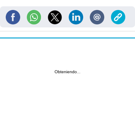
Obteniendo...