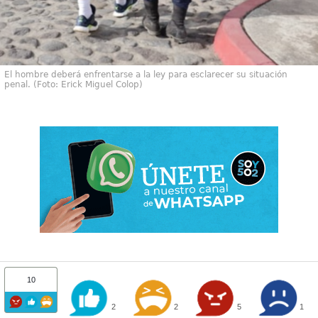
El hombre deberá enfrentarse a la ley para esclarecer su situación
penal. (Foto: Erick Miguel Colop)
10
2
2
5
1