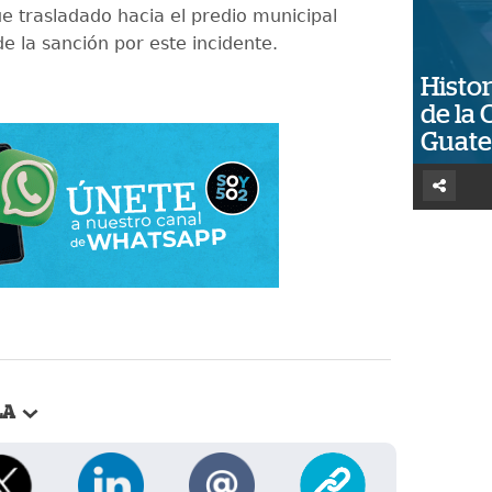
ue trasladado hacia el predio municipal
e la sanción por este incidente.
Histor
de la 
Guat
LA