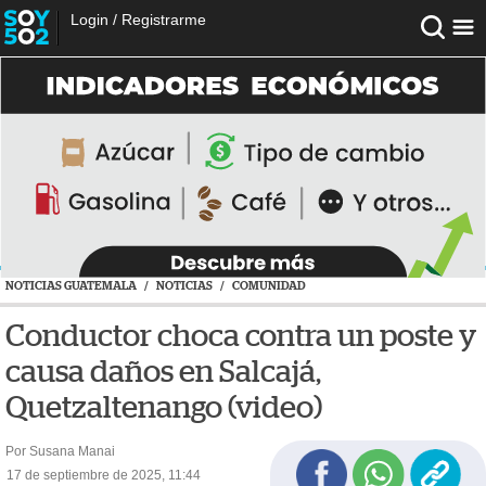
Login
/
Registrarme
NOTICIAS GUATEMALA
/
NOTICIAS
/
COMUNIDAD
Conductor choca contra un poste y
causa daños en Salcajá,
Quetzaltenango (video)
Por Susana Manai
17 de septiembre de 2025, 11:44