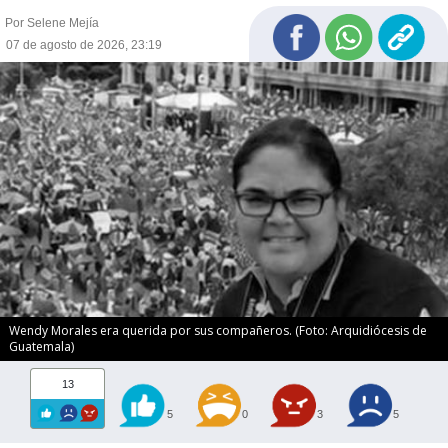
Por Selene Mejía
07 de agosto de 2026, 23:19
Wendy Morales era querida por sus compañeros. (Foto: Arquidiócesis de
Guatemala)
13
5
0
3
5