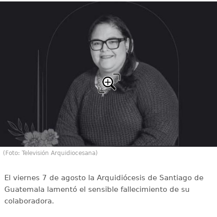
(Foto: Televisión Arquidiocesana)
El viernes 7 de agosto la Arquidiócesis de Santiago de
Guatemala lamentó el sensible fallecimiento de su
colaboradora.