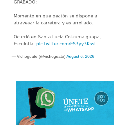
GRABADO:
Momento en que peatón se dispone a
atravesar la carretera y es arrollado.
Ocurrió en Santa Lucía Cotzumalguapa,
Escuintla.
pic.twitter.com/ES3yy3Kssi
— Vichoguate (@vichoguate)
August 6, 2026