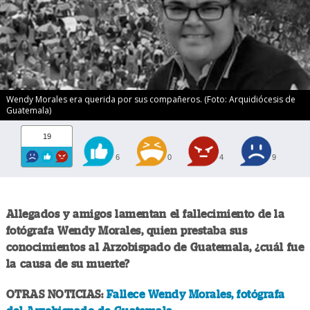
Wendy Morales era querida por sus compañeros. (Foto: Arquidiócesis de
Guatemala)
19
6
0
4
9
Allegados y amigos lamentan el fallecimiento de la
fotógrafa Wendy Morales, quien prestaba sus
conocimientos al Arzobispado de Guatemala, ¿cuál fue
la causa de su muerte?
OTRAS NOTICIAS:
Fallece Wendy Morales, fotógrafa