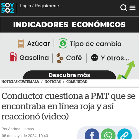
Login
/
Registrarme
NOTICIAS GUATEMALA
/
NOTICIAS
/
COMUNIDAD
Conductor cuestiona a PMT que se
encontraba en línea roja y así
reaccionó (video)
Por Andrea Llamas
08 de mayo de 2024, 10:43