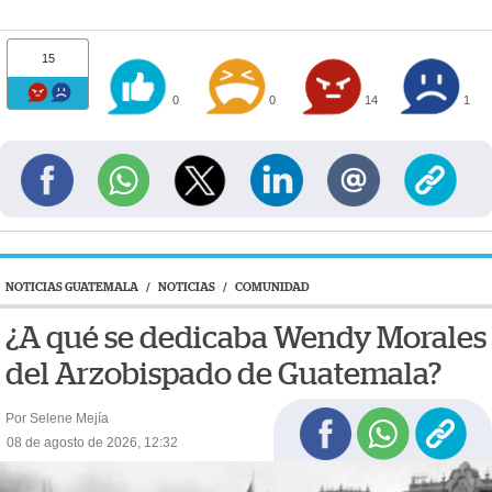
15
0
0
14
1
NOTICIAS GUATEMALA
/
NOTICIAS
/
COMUNIDAD
¿A qué se dedicaba Wendy Morales
del Arzobispado de Guatemala?
Por Selene Mejía
08 de agosto de 2026, 12:32