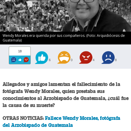
Wendy Morales era querida por sus compañeros. (Foto: Arquidiócesis de
Guatemala)
18
6
0
4
8
Allegados y amigos lamentan el fallecimiento de la
fotógrafa Wendy Morales, quien prestaba sus
conocimientos al Arzobispado de Guatemala, ¿cuál fue
la causa de su muerte?
OTRAS NOTICIAS:
Fallece Wendy Morales, fotógrafa
del Arzobispado de Guatemala