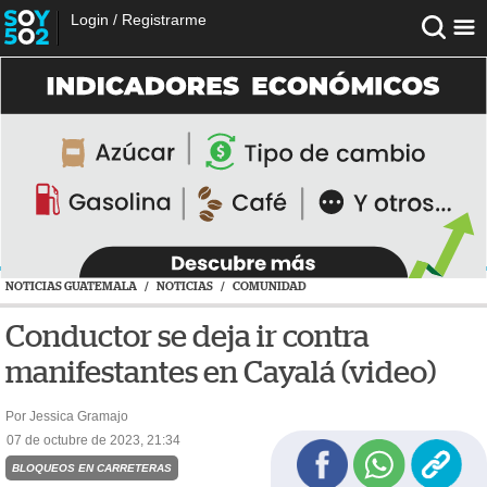
Login
/
Registrarme
NOTICIAS GUATEMALA
/
NOTICIAS
/
COMUNIDAD
Conductor se deja ir contra
manifestantes en Cayalá (video)
Por Jessica Gramajo
07 de octubre de 2023, 21:34
BLOQUEOS EN CARRETERAS