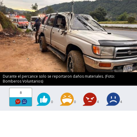
Durante el percance solo se reportaron daños materiales. (Foto:
Bomberos Voluntarios)
8
0
0
4
4