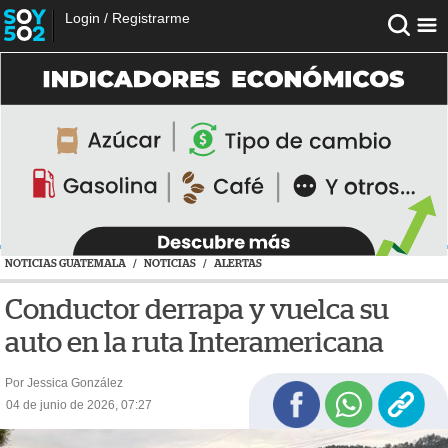
Login
/
Registrarme
NOTICIAS GUATEMALA
/
NOTICIAS
/
ALERTAS
Conductor derrapa y vuelca su
auto en la ruta Interamericana
Por Jessica González
04 de junio de 2026, 07:27