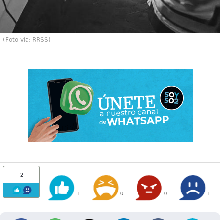
(Foto vía: RRSS)
2
1
0
0
1