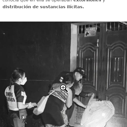
conocía que en ella se operaban
extorsiones
y
distribución de sustancias ilícitas.