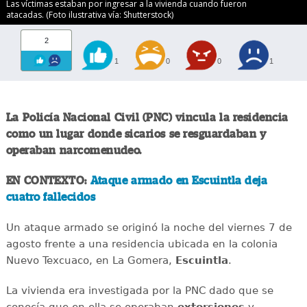
Las víctimas estaban por ingresar a la vivienda cuando fueron
atacadas. (Foto ilustrativa vía: Shutterstock)
2
1
0
0
1
La Policía Nacional Civil (PNC) vincula la residencia
como un lugar donde sicarios se resguardaban y
operaban narcomenudeo.
EN CONTEXTO:
Ataque armado en Escuintla deja
cuatro fallecidos
Un ataque armado se originó la noche del viernes 7 de
agosto frente a una residencia ubicada en la colonia
Nuevo Texcuaco, en La Gomera,
Escuintla
.
La vivienda era investigada por la PNC dado que se