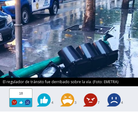
El regulador de tránsito fue derribado sobre la vía. (Foto: EMETRA)
18
4
3
7
4