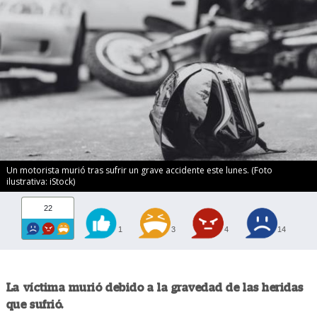
Un motorista murió tras sufrir un grave accidente este lunes. (Foto
ilustrativa: iStock)
22
1
3
4
14
La víctima murió debido a la gravedad de las heridas
que sufrió.