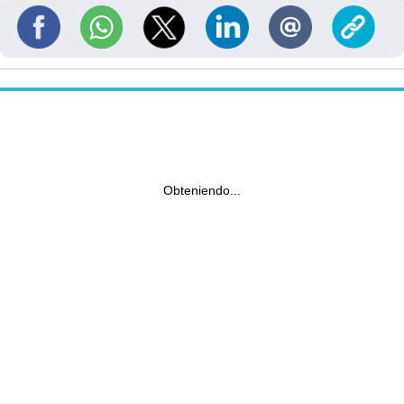
Obteniendo...