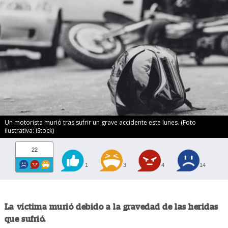
Un motorista murió tras sufrir un grave accidente este lunes. (Foto
ilustrativa: iStock)
22
1
3
4
14
La víctima murió debido a la gravedad de las heridas
que sufrió.