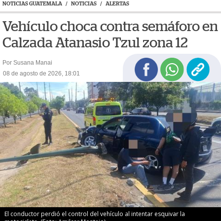
NOTICIAS GUATEMALA
/
NOTICIAS
/
ALERTAS
Vehículo choca contra semáforo en
Calzada Atanasio Tzul zona 12
Por Susana Manai
08 de agosto de 2026, 18:01
El conductor perdió el control del vehículo al intentar esquivar la