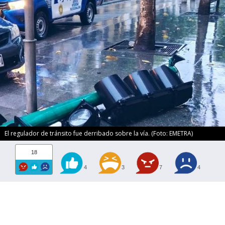
El regulador de tránsito fue derribado sobre la vía. (Foto: EMETRA)
18
4
3
7
4