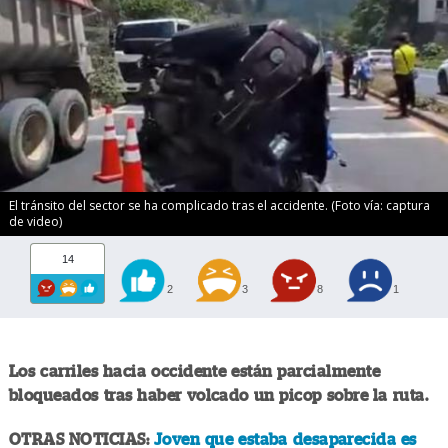
El tránsito del sector se ha complicado tras el accidente. (Foto vía: captura
de video)
14
2
3
8
1
Los carriles hacia occidente están parcialmente
bloqueados tras haber volcado un picop sobre la ruta.
OTRAS NOTICIAS:
Joven que estaba desaparecida es