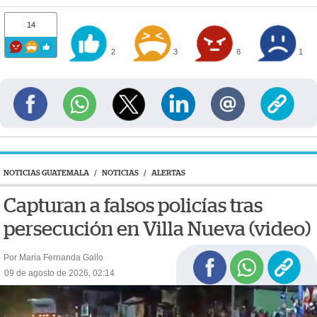
14
2
3
8
1
NOTICIAS GUATEMALA
/
NOTICIAS
/
ALERTAS
Capturan a falsos policías tras
persecución en Villa Nueva (video)
Por Maria Fernanda Gallo
09 de agosto de 2026, 02:14