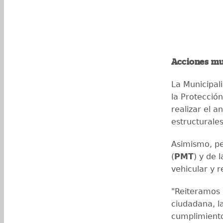
Acciones mu
La Municipal
la Protecció
realizar el a
estructurale
Asimismo, per
(
PMT
) y de 
vehicular y 
"Reiteramos 
ciudadana, la
cumplimiento 