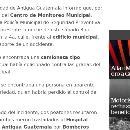
idad de Antigua Guatemala informó que, por
s del
Centro de Monitoreo Municipal
,
la Policía Municipal de Seguridad Preventiva
o presente la noche de este sábado 8 de
la 4a. calle, frente al
edificio municipal
,
reporte de un accidente.
se encontraba una
camioneta tipo
 cual había colisionado contra las gradas del
Allan 
cipal.
oro a 
or se encontraba una persona en aparente
iedad, quien habría perdido el control del
Motoris
rechaz
benefic
do del incidente, dos peatones resultaron
ambos fueron trasladados al
Hospital
e Antigua Guatemala
por
Bomberos