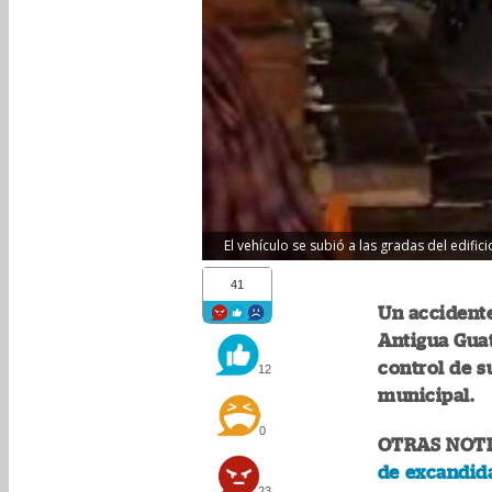
El vehículo se subió a las gradas del edifi
41
Un accidente
Antigua Gua
control de s
12
municipal.
0
OTRAS NOTI
de excandida
23