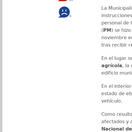
La Municipal
instruccione
6
personal de 
(
PM
) se hiz
noviembre en 
tras recibir 
En el lugar 
agrícola
, la
edificio muni
En el interi
estado de ebr
vehículo.
Como resulta
afectados y 
Nacional d