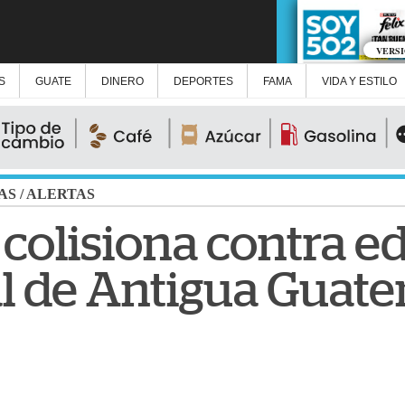
VERS
S
GUATE
DINERO
DEPORTES
FAMA
VIDA Y ESTILO
AS
/
ALERTAS
olisiona contra ed
l de Antigua Guat