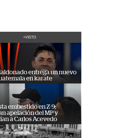
+VISTO
Maldonado entrega un nuevo
Guatemala en karate
ta embestido en Z-9:
an apelación del MP y
ian a Carlos Acevedo