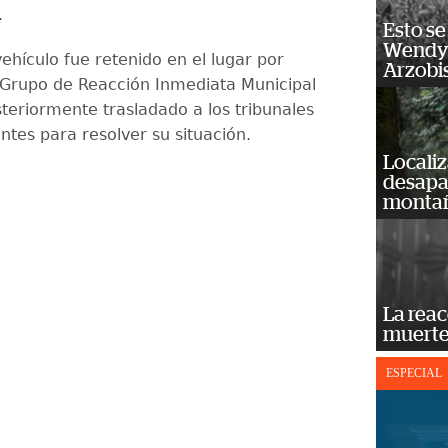
.
Esto se
Wendy 
 vehículo fue retenido en el lugar por
Arzobi
 Grupo de Reacción Inmediata Municipal
steriormente trasladado a los tribunales
ntes para resolver su situación.
Localiz
desapar
monta
La reac
muerte
ESPECIAL