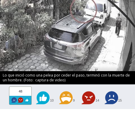
Lo que inició como una pelea por ceder el paso, terminó con la muerte de
un hombre. (Foto: captura de video)
48
10
9
14
15