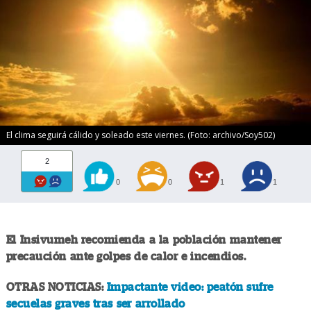
El clima seguirá cálido y soleado este viernes. (Foto: archivo/Soy502)
2
0
0
1
1
El Insivumeh recomienda a la población mantener
precaución ante golpes de calor e incendios.
OTRAS NOTICIAS:
Impactante video: peatón sufre
secuelas graves tras ser arrollado