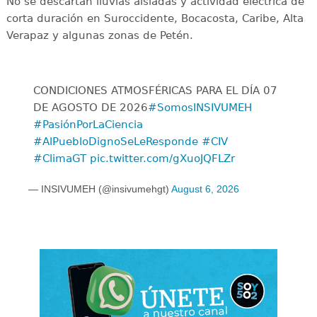
No se descartan lluvias aisladas y actividad eléctrica de
corta duración en Suroccidente, Bocacosta, Caribe, Alta
Verapaz y algunas zonas de Petén.
CONDICIONES ATMOSFÉRICAS PARA EL DÍA 07
DE AGOSTO DE 2026
#SomosINSIVUMEH
#PasiónPorLaCiencia
#AlPuebloDignoSeLeResponde
#CIV
#ClimaGT
pic.twitter.com/gXuoJQFLZr
— INSIVUMEH (@insivumehgt)
August 6, 2026