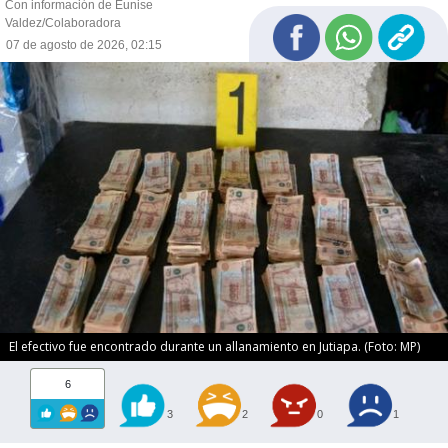
Con información de Eunise
Valdez/Colaboradora
07 de agosto de 2026, 02:15
El efectivo fue encontrado durante un allanamiento en Jutiapa. (Foto: MP)
6
3
2
0
1