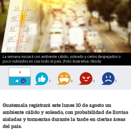
La semana iniciará con ambiente cálido, soleado y cielos despejados o
poco nublados en casi todo el país. (Foto ilustrativa: iStock)
6
3
0
0
3
Guatemala registrará este lunes 10 de agosto un
ambiente cálido y soleado, con probabilidad de lluvias
aisladas y tormentas durante la tarde en ciertas áreas
del país.