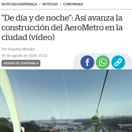
NOTICIAS GUATEMALA
/
NOTICIAS
/
COMUNIDAD
"De día y de noche": Así avanza la
construcción del AeroMetro en la
ciudad (video)
Por Reychel Méndez
05 de agosto de 2026, 03:21
CIUDAD DE GUATEMALA