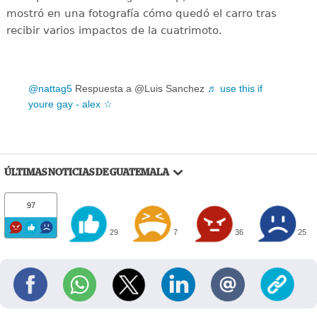
mostró en una fotografía cómo quedó el carro tras
recibir varios impactos de la cuatrimoto.
@nattag5
Respuesta a @Luis Sanchez
♬ use this if
youre gay - alex ☆
ÚLTIMAS NOTICIAS DE GUATEMALA
97
29
7
36
25