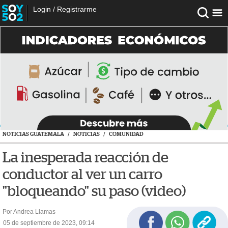
Login
/
Registrarme
NOTICIAS GUATEMALA
/
NOTICIAS
/
COMUNIDAD
La inesperada reacción de
conductor al ver un carro
"bloqueando" su paso (video)
Por Andrea Llamas
05 de septiembre de 2023, 09:14