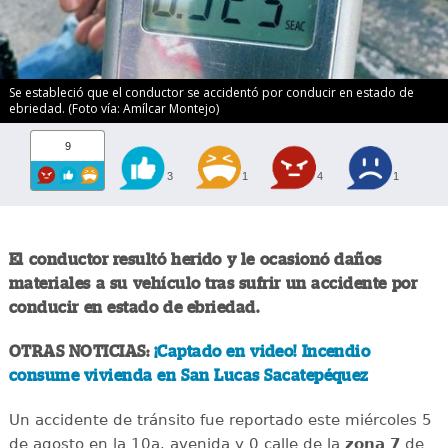
Se estableció que el conductor se accidentó por conducir en estado de
ebriedad. (Foto vía: Amílcar Montejo)
9
3
1
4
1
El conductor resultó herido y le ocasionó daños
materiales a su vehículo tras sufrir un accidente por
conducir en estado de ebriedad.
OTRAS NOTICIAS:
¡Captado en video! Incendio
consume vivienda en San Lucas Sacatepéquez
Un accidente de tránsito fue reportado este miércoles 5
de agosto en la 10a. avenida y 0 calle de la
zona 7
de