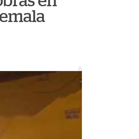
obras en
temala