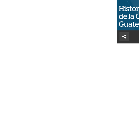
Histor
de la 
Guat