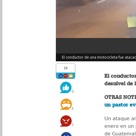
El conductor de una motocicleta fue atacad
19
El conductor
desnivel de 
0
OTRAS NOTI
un pastor e
2
Un ataque ar
7
enero en un 
de Guatemal