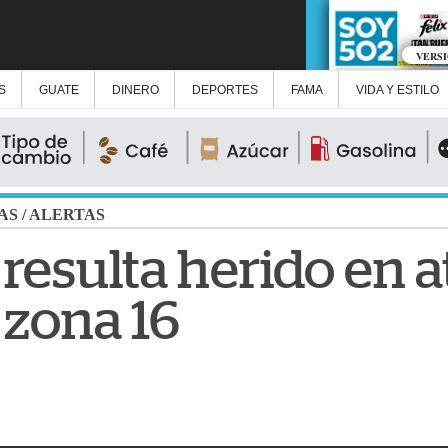
VERS
S
GUATE
DINERO
DEPORTES
FAMA
VIDA Y ESTILO
AS
/
ALERTAS
resulta herido en 
zona 16