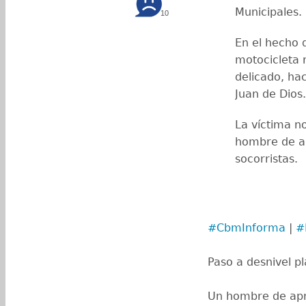
Municipales.
10
En el hecho 
motocicleta 
delicado, ha
Juan de Dios
La víctima no
hombre de a
socorristas.
#CbmInforma
|
#
Paso a desnivel p
Un hombre de ap