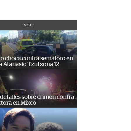
+VISTO
lo choca contra semáforo en
 Atanasio Tzul zona 12
detalles sobre crimen contra
tora en Mixco