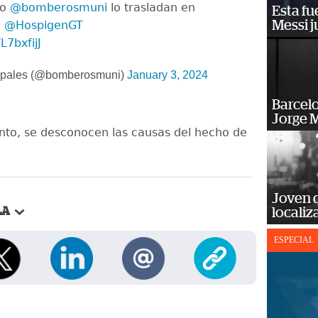
go
@bomberosmuni
lo trasladan en
Esta fu
Messi j
l
@HospigenGT
L7bxfijJ
ipales (@bomberosmuni)
January 3, 2024
Barcel
Jorge M
to, se desconocen las causas del hecho de
Joven 
localiz
LA
ESPECIAL