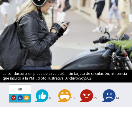
La conductora sin placa de circulación, sin tarjeta de circulación, ni licencia
que insultó a la PMT. (Foto ilustrativa: Archivo/Soy502)
68
6
13
35
14