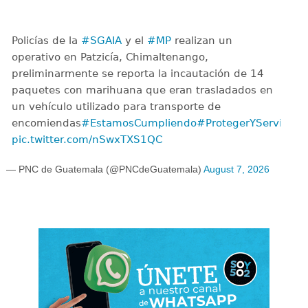
Policías de la
#SGAIA
y el
#MP
realizan un
operativo en Patzicía, Chimaltenango,
preliminarmente se reporta la incautación de 14
paquetes con marihuana que eran trasladados en
un vehículo utilizado para transporte de
encomiendas
#EstamosCumpliendo
#ProtegerYServir
pic.twitter.com/nSwxTXS1QC
— PNC de Guatemala (@PNCdeGuatemala)
August 7, 2026