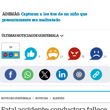
ADEMÁS:
Capturan a los tíos de un niño que
presuntamente era maltratado
ÚLTIMAS NOTICIAS DE GUATEMALA
68
6
13
35
14
NOTICIAS GUATEMALA
/
NOTICIAS
/
ALERTAS
Fatal accidente: conductora fallece