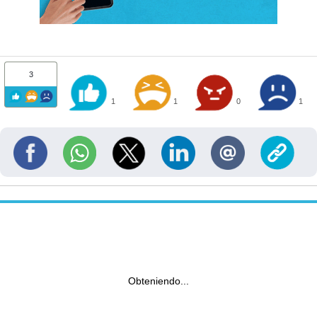
3
1
1
0
1
Obteniendo...