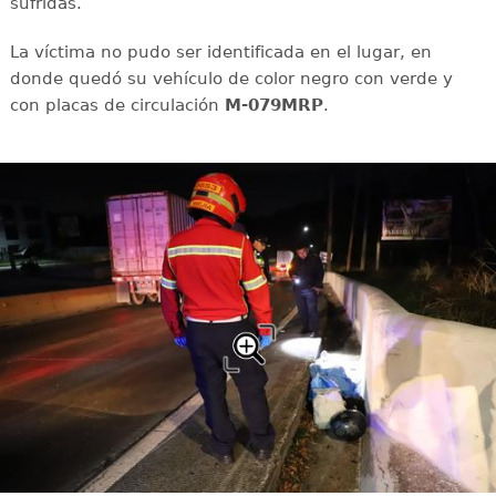
sufridas.
La víctima no pudo ser identificada en el lugar, en
donde quedó su vehículo de color negro con verde y
con placas de circulación
M-079MRP
.