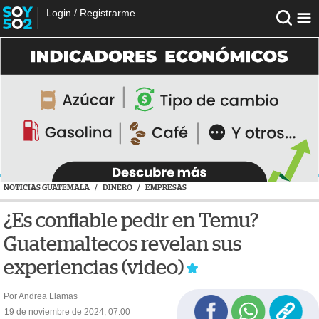
Login
/
Registrarme
NOTICIAS GUATEMALA
/
DINERO
/
EMPRESAS
¿Es confiable pedir en Temu?
Guatemaltecos revelan sus
experiencias (video)
Por Andrea Llamas
19 de noviembre de 2024, 07:00