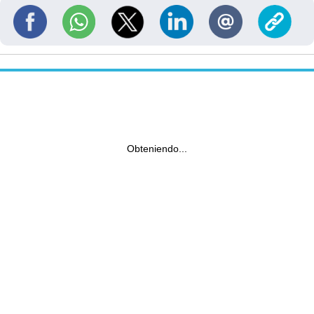
Obteniendo...