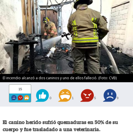
El incendio alcanzó a dos caninos y uno de ellos falleció. (Foto: CVB)
15
0
1
5
9
El canino herido sufrió quemaduras en 50% de su
cuerpo y fue trasladado a una veterinaria.