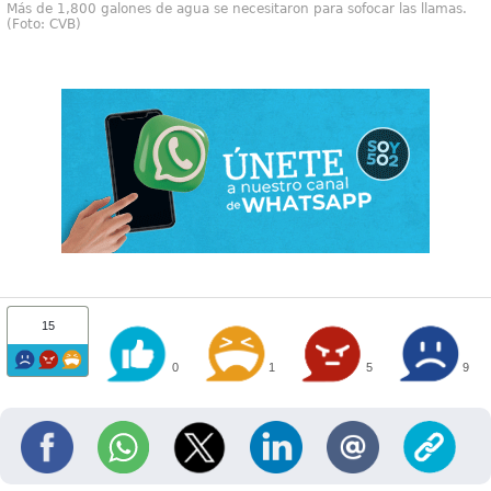
Más de 1,800 galones de agua se necesitaron para sofocar las llamas.
(Foto: CVB)
15
0
1
5
9