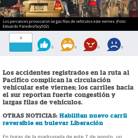
Los percances provocaron largas filas de vehículos este viernes. (Foto:
Estuardo Paredes/Soy502)
0
0
0
0
0
Los accidentes registrados en la ruta al
Pacífico complican la circulación
vehicular este viernes; los carriles hacia
el sur reportan fuerte congestión y
largas filas de vehículos.
OTRAS NOTICIAS:
Habilitan nuevo carril
reversible en bulevar Liberación
En horas de la madrugada de este 7 de agosto, un