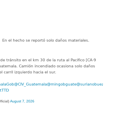
En el hecho se reportó solo daños materiales.
de tránsito en el km 30 de la ruta al Pacifico [CA-9
Guatemala. Camión incendiado ocasiona solo daños
 carril izquierdo hacia el sur.
alaGob
@CIV_Guatemala
@mingobguate
@surianobuezo
BtTTD
icial)
August 7, 2026