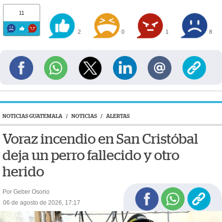
11
2
0
1
8
NOTICIAS GUATEMALA
/
NOTICIAS
/
ALERTAS
Voraz incendio en San Cristóbal
deja un perro fallecido y otro
herido
Por Geber Osorio
06 de agosto de 2026, 17:17