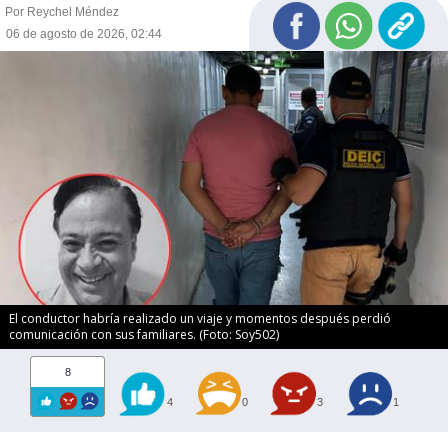
Por Reychel Méndez
06 de agosto de 2026, 02:44
El conductor habría realizado un viaje y momentos después perdió
comunicación con sus familiares. (Foto: Soy502)
8
4
0
3
1