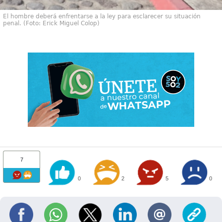
El hombre deberá enfrentarse a la ley para esclarecer su situación
penal. (Foto: Erick Miguel Colop)
7
0
2
5
0