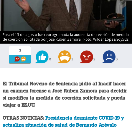
Para el 13 de agosto fue reprogramada la audiencia de revisión de medida
de coerción solicitada por José Rubén Zamora. (Foto: Wilder López/Soy502)
3
0
1
2
0
El Tribunal Noveno de Sentencia pidió al Inacif hacer
un examen forense a José Ruben Zamora para decidir
si modifica la medida de coerción solicitada y pueda
viajar a EE.UU.
OTRAS NOTICIAS:
Presidencia desmiente COVID-19 y
actualiza situación de salud de Bernardo Arévalo