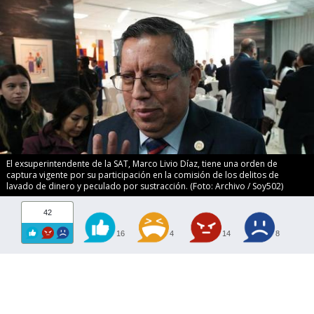
El exsuperintendente de la SAT, Marco Livio Díaz, tiene una orden de
captura vigente por su participación en la comisión de los delitos de
lavado de dinero y peculado por sustracción. (Foto: Archivo / Soy502)
42
16
4
14
8