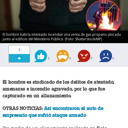
El hombre habría intentado incendiar una venta de gas propano ubicada
junto al edificio del Ministerio Público. (Foto: Shutterstock/MP)
3
3
0
0
0
El hombre es sindicado de los delitos de atentado,
amenazas e incendio agravado, por lo que fue
capturado en un allanamiento.
OTRAS NOTICIAS:
Así encontraron el auto de
empresario que sufrió ataque armado
Por medio de un allanamiento realizado en
Baja