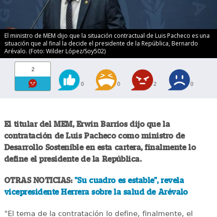
El ministro de MEM dijo que la situación contractual de Luis Pacheco es una
situación que al final la decide el presidente de la República, Bernardo
Arévalo. (Foto: Wilder López/Soy502)
2
0
0
2
0
El titular del MEM, Erwin Barrios dijo que la
contratación de Luis Pacheco como ministro de
Desarrollo Sostenible en esta cartera, finalmente lo
define el presidente de la República.
OTRAS NOTICIAS:
"Su cuadro es estable", revela
vicepresidente Herrera sobre la salud de Arévalo
"El tema de la contratación lo define, finalmente, el