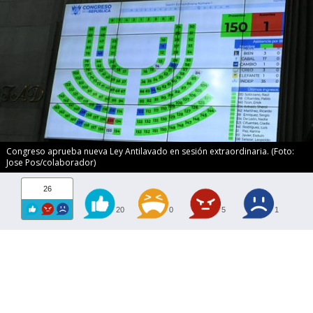
Congreso aprueba nueva Ley Antilavado en sesión extraordinaria. (Foto:
Jose Pos/colaborador)
26
20
0
5
1