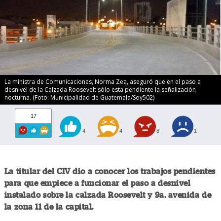
La ministra de Comunicaciones, Norma Zea, aseguró que en el paso a
desnivel de la Calzada Roosevelt sólo esta pendiente la señalización
nocturna. (Foto: Municipalidad de Guatemala/Soy502)
17
4
4
8
1
La titular del CIV dio a conocer los trabajos pendientes
para que empiece a funcionar el paso a desnivel
instalado sobre la calzada Roosevelt y 9a. avenida de
la zona 11 de la capital.