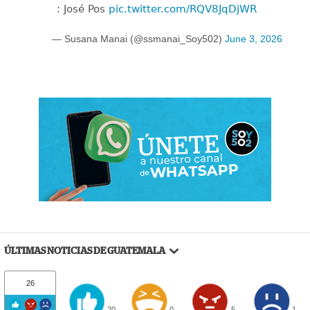
: José Pos
pic.twitter.com/RQV8JqDjWR
— Susana Manai (@ssmanai_Soy502)
June 3, 2026
ÚLTIMAS NOTICIAS DE GUATEMALA
26
20
0
5
1