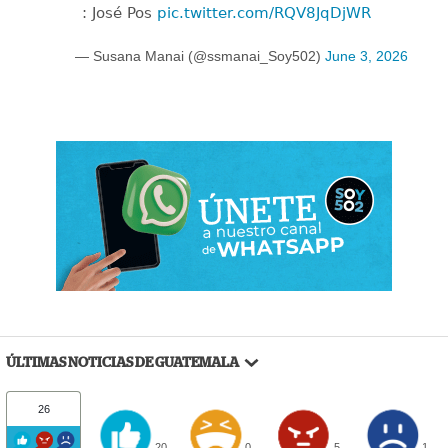
: José Pos
pic.twitter.com/RQV8JqDjWR
— Susana Manai (@ssmanai_Soy502)
June 3, 2026
ÚLTIMAS NOTICIAS DE GUATEMALA
26
20
0
5
1