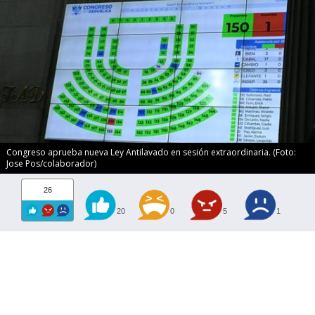
Congreso aprueba nueva Ley Antilavado en sesión extraordinaria. (Foto:
Jose Pos/colaborador)
26
20
0
5
1