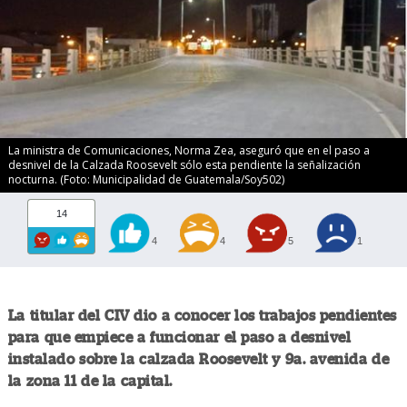
La ministra de Comunicaciones, Norma Zea, aseguró que en el paso a
desnivel de la Calzada Roosevelt sólo esta pendiente la señalización
nocturna. (Foto: Municipalidad de Guatemala/Soy502)
14
4
4
5
1
La titular del CIV dio a conocer los trabajos pendientes
para que empiece a funcionar el paso a desnivel
instalado sobre la calzada Roosevelt y 9a. avenida de
la zona 11 de la capital.