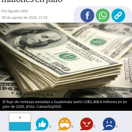
Por Agustín Ortiz
06 de agosto de 2026, 21:02
El flujo de remesas enviadas a Guatemala sumó US$2,468.6 millones en en
julio de 2026. (Foto: Canva/Soy502)
0
0
0
0
0