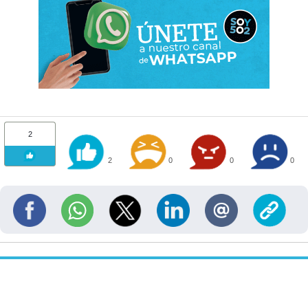
2
2
0
0
0