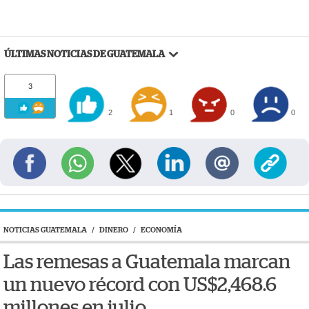
ÚLTIMAS NOTICIAS DE GUATEMALA
3
2
1
0
0
NOTICIAS GUATEMALA
/
DINERO
/
ECONOMÍA
Las remesas a Guatemala marcan
un nuevo récord con US$2,468.6
millones en julio