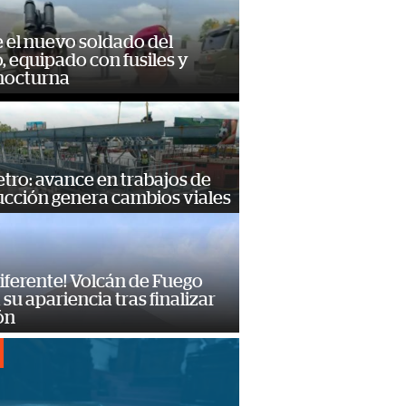
e el nuevo soldado del
o, equipado con fusiles y
 nocturna
ro: avance en trabajos de
ucción genera cambios viales
diferente! Volcán de Fuego
su apariencia tras finalizar
ón