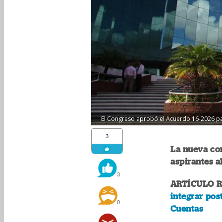
El Congreso aprobó el Acuerdo 16-2026 par
3
La nueva com
aspirantes a
3
ARTÍCULO 
integrar pos
0
Cuentas