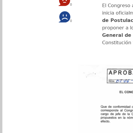
0
El Congreso 
inicia oficia
de Postulac
0
proponer a l
General de
Constitución