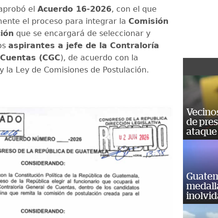
aprobó el
Acuerdo 16-2026
, con el que
lmente el proceso para integrar la
Comisión
ión
que se encargará de seleccionar y
os
aspirantes a jefe de la Contraloría
 Cuentas (CGC
), de acuerdo con la
 y la Ley de Comisiones de Postulación.
Vecino
de pre
ataque
Guatem
medall
inolvi