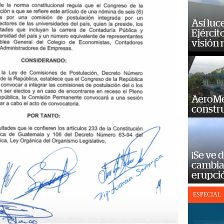
Así luc
Ejércit
visión
AeroMet
constr
¡Se ve 
cambia 
erupci
ESPECIAL