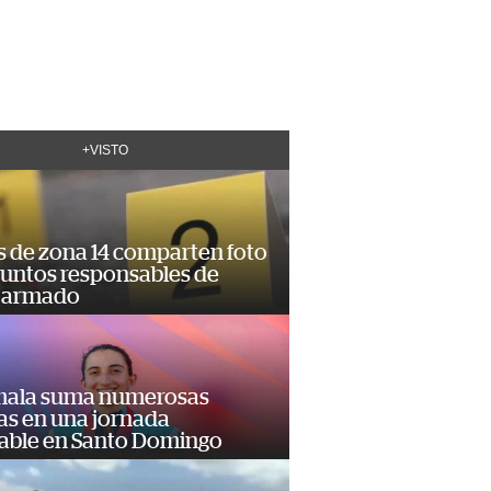
+VISTO
s de zona 14 comparten foto
suntos responsables de
 armado
ala suma numerosas
as en una jornada
dable en Santo Domingo