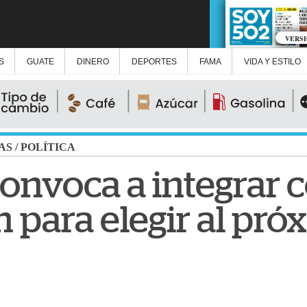
VERS
S
GUATE
DINERO
DEPORTES
FAMA
VIDA Y ESTILO
AS
/
POLÍTICA
onvoca a integrar 
 para elegir al pró