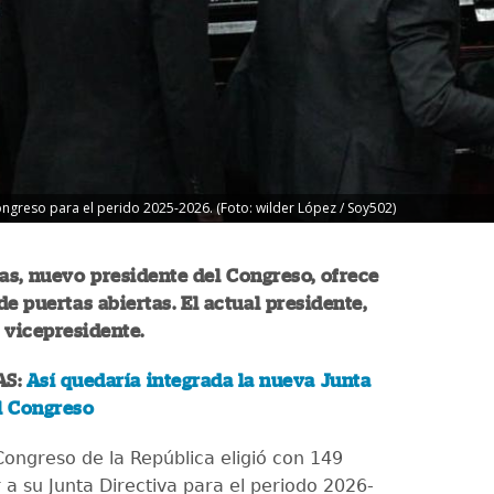
ongreso para el perido 2025-2026. (Foto: wilder López / Soy502)
as, nuevo presidente del Congreso, ofrece
de puertas abiertas. El actual presidente,
vicepresidente.
AS:
Así quedaría integrada la nueva Junta
l Congreso
Congreso de la República eligió con 149
 a su Junta Directiva para el periodo 2026-