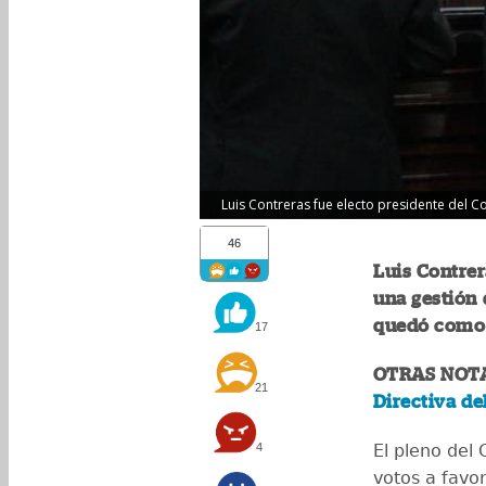
Luis Contreras fue electo presidente del C
46
Luis Contrer
una gestión 
quedó como 
17
OTRAS NOT
21
Directiva de
4
El pleno del 
votos a favor