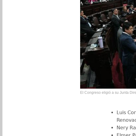
El Congreso eligió a su Junta Dire
Luis Co
Renovac
Nery Ra
Elmer P