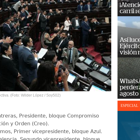
¡Atenci
carril r
Así luc
Ejércit
visión
WhatsA
perderá
agosto
ctiva. (Foto: Wilder López / Soy502)
ESPECIAL
ntreras, Presidente, bloque Compromiso
ión y Orden (Creo).
mos, Primer vicepresidente, bloque Azul.
alencia, Segundo vicepresidente, bloque