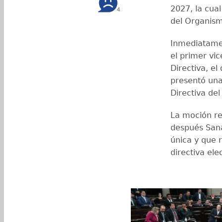
2027, la cua
4
del Organism
Inmediatamen
el primer vi
Directiva, el
presentó una
Directiva de
La moción re
después Sanab
única y que 
directiva ele