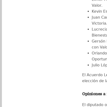
Valor.
Kevin E
Juan Car
Victoria
Lucreci
Bienesta
Gersón 
con Valo
Orlando
Oportun
Julio Ló
El Acuerdo Le
elección de l
Opiniones a 
El diputado o