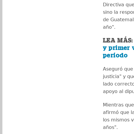
Directiva que
sino la respo
de Guatemala
año".
LEA MÁS
y primer 
período
Aseguró que 
justicia" y q
lado correct
apoyo al dip
Mientras que 
afirmó que la
los mismos v
años".