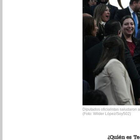
Diputados oficialistas saludaron a
(Foto: Wilder López/Soy502)
¿Quién es Te