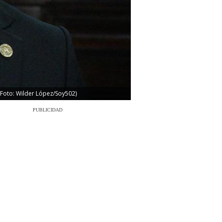
 (Foto: Wilder López/Soy502)
PUBLICIDAD