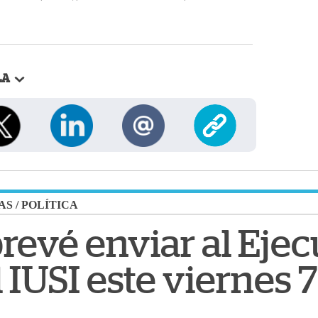
LA
AS
/
POLÍTICA
evé enviar al Ejecu
 IUSI este viernes 