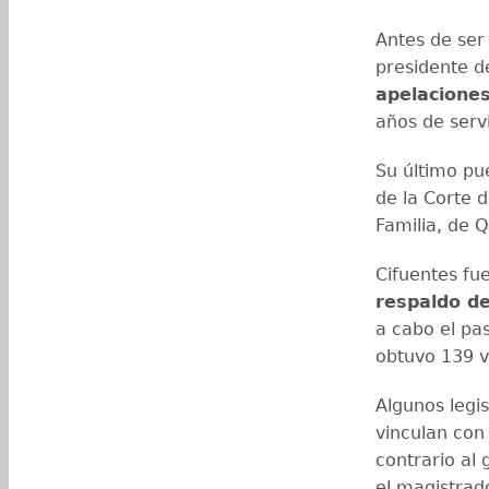
Antes de ser
presidente d
apelacione
años de servi
Su último pu
de la Corte d
Familia, de 
Cifuentes fu
respaldo de
a cabo el pa
obtuvo 139 v
Algunos legis
vinculan co
contrario al
el magistra