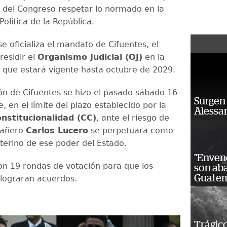
o del Congreso respetar lo normado en la
Política de la República.
se oficializa el mandato de Cifuentes, el
residir el
Organismo Judicial (OJ)
en la
 que estará vigente hasta octubre de 2029.
ón de Cifuentes se hizo el pasado sábado 16
Surgen 
 en el límite del plazo establecido por la
Alessan
nstitucionalidad (CC)
, ante el riesgo de
pañero
Carlos Lucero
se perpetuara como
nterino de ese poder del Estado.
"Enven
on 19 rondas de votación para que los
son ab
Guatem
lograran acuerdos.
Trágico