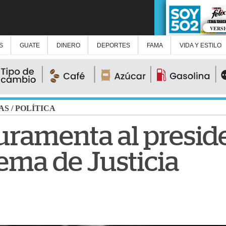
VERS
S
GUATE
DINERO
DEPORTES
FAMA
VIDA Y ESTILO
AS
/
POLÍTICA
uramenta al preside
ema de Justicia