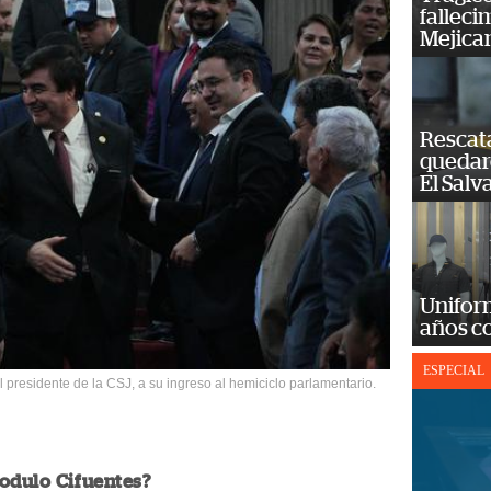
falleci
Mejica
Rescat
quedaro
El Salv
Unifor
años c
ESPECIAL
l presidente de la CSJ, a su ingreso al hemiciclo parlamentario.
odulo Cifuentes?