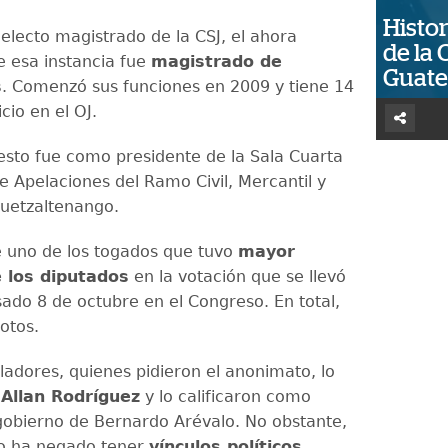
Histor
 electo magistrado de la CSJ, el ahora
de la 
e esa instancia fue
magistrado de
Guat
s
. Comenzó sus funciones en 2009 y tiene 14
cio en el OJ.
esto fue como presidente de la Sala Cuarta
e Apelaciones del Ramo Civil, Mercantil y
Quetzaltenango.
e uno de los togados que tuvo
mayor
 los diputados
en la votación que se llevó
sado 8 de octubre en el Congreso. En total,
otos.
ladores, quienes pidieron el anonimato, lo
n
Allan Rodríguez
y lo calificaron como
 gobierno de Bernardo Arévalo. No obstante,
do ha negado tener
vínculos políticos
.