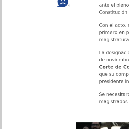
ante el plen
4
Constitución 
Con el acto, 
primero en p
magistratura
La designaci
de noviembre,
Corte de Co
que su com
presidente i
Se necesitar
magistrados 