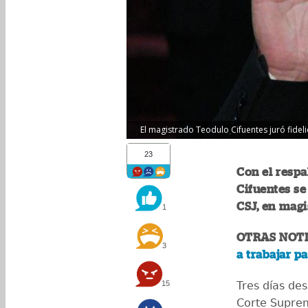
El magistrado Teodulo Cifuentes juró fideli
23
Con el resp
Cifuentes se
CSJ, en magi
1
OTRAS NOTI
3
a trabajar p
15
Tres días de
Corte Suprem