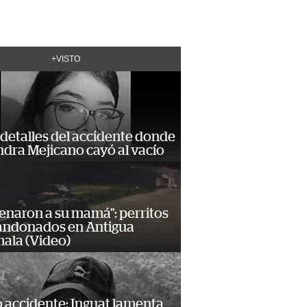
+VISTO
detalles del accidente donde
dra Mejicano cayó al vacío
enaron a su mamá": perritos
andonados en Antigua
ala (Video)
 accidente: Inguat lamenta