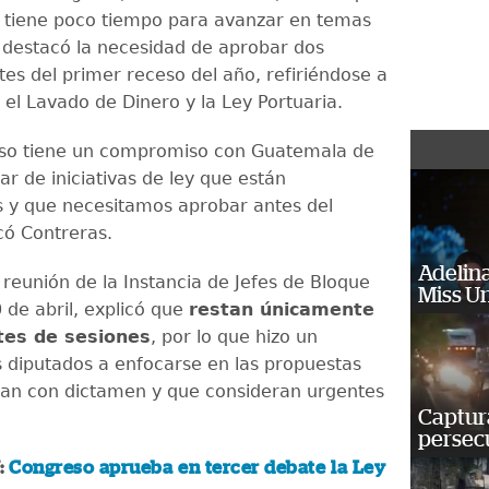
vo tiene poco tiempo para avanzar en temas
 y destacó la necesidad de aprobar dos
ntes del primer receso del año, refiriéndose a
 el Lavado de Dinero y la Ley Portuaria.
eso tiene un compromiso con Guatemala de
r de iniciativas de ley que están
 y que necesitamos aprobar antes del
có Contreras.
Adelina
la reunión de la Instancia de Jefes de Bloque
Miss U
 de abril, explicó que
restan únicamente
tes de sesiones
, por lo que hizo un
s diputados a enfocarse en las propuestas
an con dictamen y que consideran urgentes
Captura
persecu
:
Congreso aprueba en tercer debate la Ley