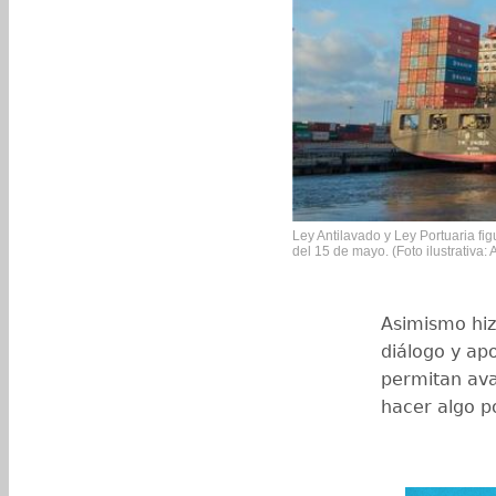
Ley Antilavado y Ley Portuaria fi
del 15 de mayo. (Foto ilustrativa:
Asimismo hiz
diálogo y ap
permitan ava
hacer algo po