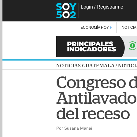
Login
/
Registrarme
ECONOMÍA HOY
NOTICIA
NOTICIAS GUATEMALA
/
NOTICI
Congreso d
Antilavado
del receso
Por Susana Manai