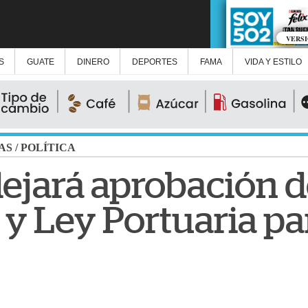
VERS
S
GUATE
DINERO
DEPORTES
FAMA
VIDA Y ESTILO
AS
/
POLÍTICA
ejará aprobación d
 y Ley Portuaria pa