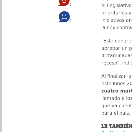
0
el Legislati
prioritarios
iniciativas a
0
la Ley contra
"Este congr
aprobar un pa
dictaminadas
receso", indi
Al finalizar 
este lunes 20
cuatro mar
llamado a lo
que ya cuent
para el país.
LE TAMBIÉN