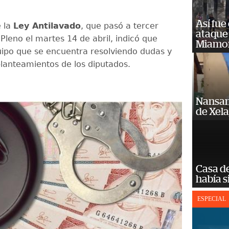
Así fue
e la
Ley Antilavado
, que pasó a tercer
ataque
Pleno el martes 14 de abril, indicó que
Miamo
uipo que se encuentra resolviendo dudas y
lanteamientos de los diputados.
Nansan
de Xel
Casa d
había s
ESPECIAL