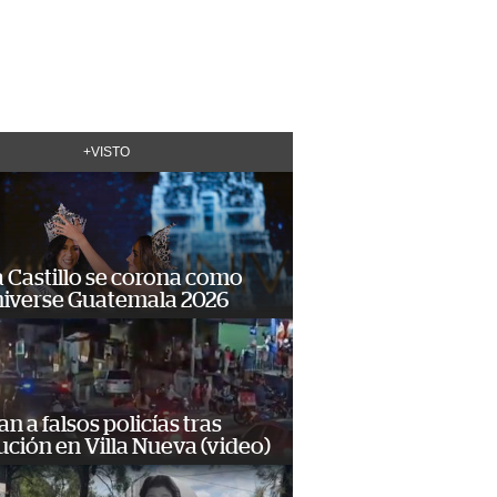
+VISTO
 Castillo se corona como
niverse Guatemala 2026
n a falsos policías tras
ción en Villa Nueva (video)