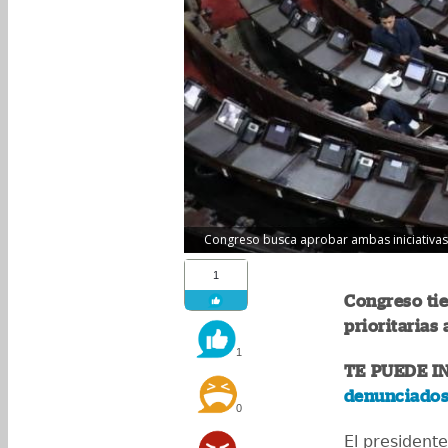
Congreso busca aprobar ambas iniciativas 
1
Congreso ti
prioritarias
1
TE PUEDE I
denunciados 
0
El president