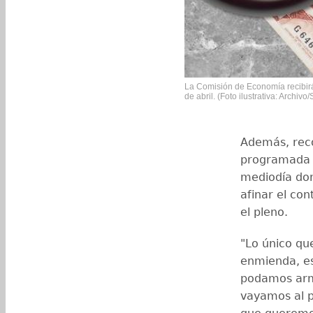
La Comisión de Economía recibirá
de abril. (Foto ilustrativa: Archiv
Además, reco
programada u
mediodía don
afinar el con
el pleno.
"Lo único que
enmienda, es
podamos arm
vayamos al p