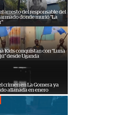
 el arresto del responsable del
 armado donde murió "La
r"
a Kids conquistan con “Luna
ajú” desde Uganda
el crimen en La Gomera ya
ido allanada en enero