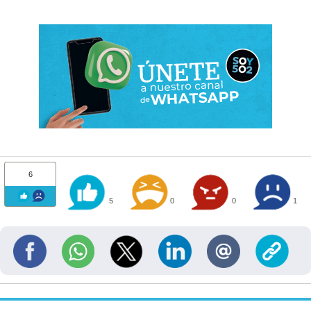
6
5
0
0
1