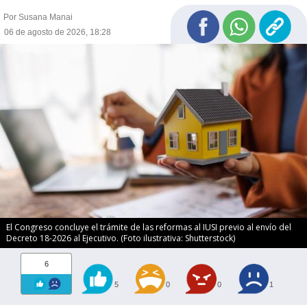
Por Susana Manai
06 de agosto de 2026, 18:28
El Congreso concluye el trámite de las reformas al IUSI previo al envío del
Decreto 18-2026 al Ejecutivo. (Foto ilustrativa: Shutterstock)
6
5
0
0
1