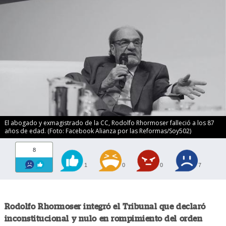
El abogado y exmagistrado de la CC, Rodolfo Rhormoser falleció a los 87
años de edad. (Foto: Facebook Alianza por las Reformas/Soy502)
8
1
0
0
7
Rodolfo Rhormoser integró el Tribunal que declaró
inconstitucional y nulo en rompimiento del orden