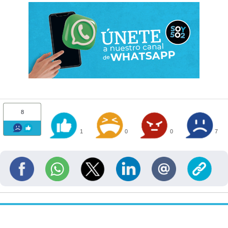
8
1
0
0
7