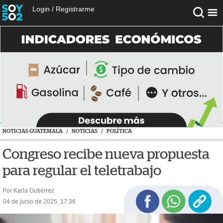
Login
/
Registrarme
NOTICIAS GUATEMALA
/
NOTICIAS
/
POLÍTICA
Congreso recibe nueva propuesta
para regular el teletrabajo
Por Karla Gutiérrez
04 de junio de 2025, 17:36