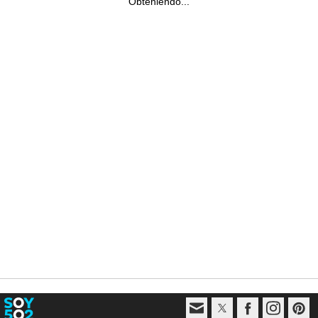
Obteniendo...