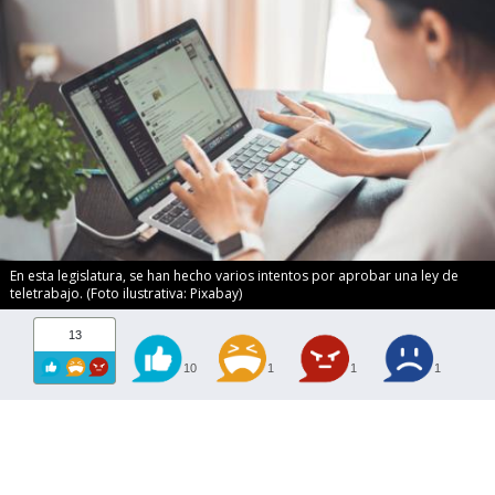
En esta legislatura, se han hecho varios intentos por aprobar una ley de
teletrabajo. (Foto ilustrativa: Pixabay)
13
10
1
1
1