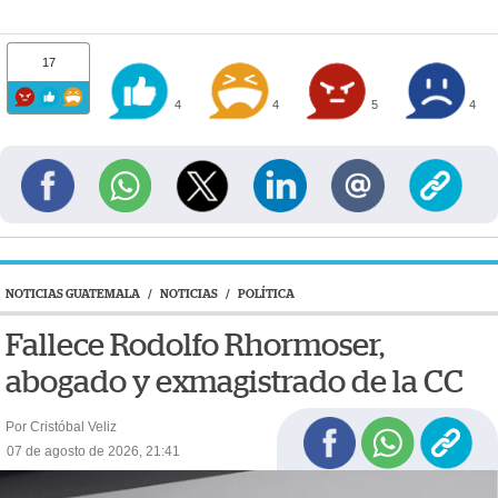
17
4
4
5
4
NOTICIAS GUATEMALA
/
NOTICIAS
/
POLÍTICA
Fallece Rodolfo Rhormoser,
abogado y exmagistrado de la CC
Por Cristóbal Veliz
07 de agosto de 2026, 21:41