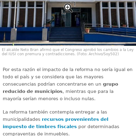
El alcalde Neto Bran afirmó que el Congreso aprobó los cambios a la Ley
del IUSI con premura y contradicciones. (Foto: Archivo/Soy502)
Por esta razón el impacto de la reforma no sería igual en
todo el país y se considera que las mayores
consecuencias podrían concentrarse en un
grupo
reducido de municipios
, mientras que para la
mayoría serían menores o incluso nulas.
La reforma también contempla entregar a las
municipalidades
recursos provenientes del
impuesto de timbres fiscales
por determinadas
compraventas de inmuebles.