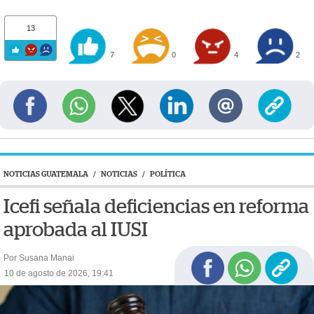
13
7
0
4
2
NOTICIAS GUATEMALA
/
NOTICIAS
/
POLÍTICA
Icefi señala deficiencias en reforma
aprobada al IUSI
Por Susana Manai
10 de agosto de 2026, 19:41