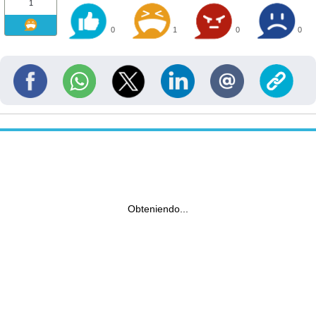
1
0
1
0
0
Obteniendo...