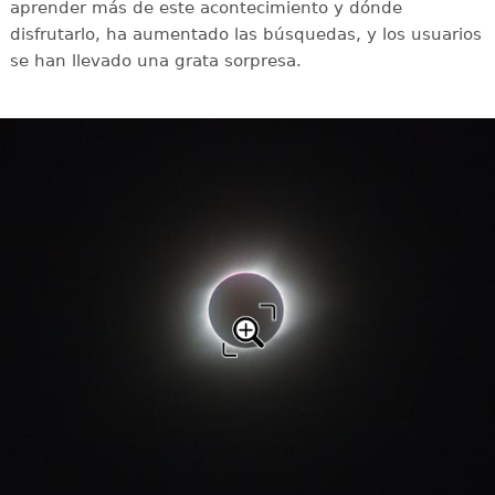
aprender más de este acontecimiento y dónde
disfrutarlo, ha aumentado las búsquedas, y los usuarios
se han llevado una grata sorpresa.