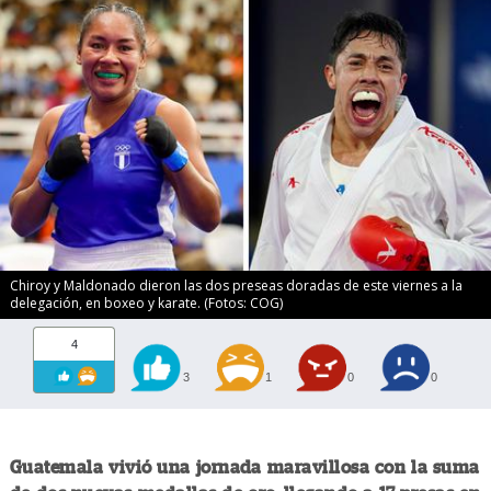
Chiroy y Maldonado dieron las dos preseas doradas de este viernes a la
delegación, en boxeo y karate. (Fotos: COG)
4
3
1
0
0
Guatemala vivió una jornada maravillosa con la suma