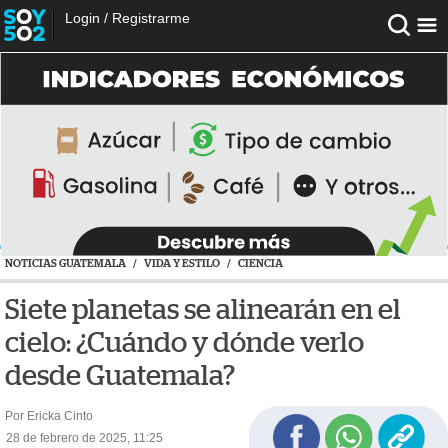
Login
/
Registrarme
NOTICIAS GUATEMALA
/
VIDA Y ESTILO
/
CIENCIA
Siete planetas se alinearán en el
cielo: ¿Cuándo y dónde verlo
desde Guatemala?
Por Ericka Cinto
28 de febrero de 2025, 11:25