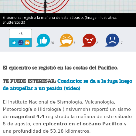
El sismo se registró la mañana de este sábado. (Imagen ilustrativa:
Shutterstock)
46
20
7
2
17
El epicentro se registró en las costas del Pacífico.
TE PUEDE INTERESAR:
Conductor se da a la fuga luego
de atropellar a un peatón (video)
El Instituto Nacional de Sismología, Vulcanología,
Meteorología e Hidrología (Insivumeh) reportó un sismo
de
magnitud 4.4
registrado la mañana de este sábado
8 de agosto, con
epicentro en el océano Pacífico
y
una profundidad de 53.18 kilómetros.