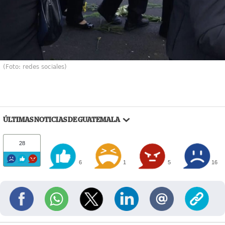
(Foto: redes sociales)
ÚLTIMAS NOTICIAS DE GUATEMALA
28
6
1
5
16