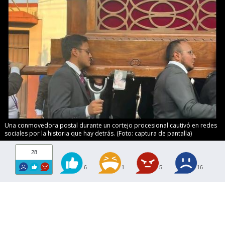
Una conmovedora postal durante un cortejo procesional cautivó en redes
sociales por la historia que hay detrás. (Foto: captura de pantalla)
28
6
1
5
16