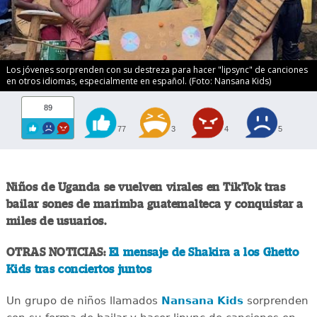
Los jóvenes sorprenden con su destreza para hacer "lipsync" de canciones
en otros idiomas, especialmente en español. (Foto: Nansana Kids)
89
77
3
4
5
Niños de Uganda se vuelven virales en TikTok tras
bailar sones de marimba guatemalteca y conquistar a
miles de usuarios.
OTRAS NOTICIAS:
El mensaje de Shakira a los Ghetto
Kids tras conciertos juntos
Un grupo de niños llamados
Nansana Kids
sorprenden