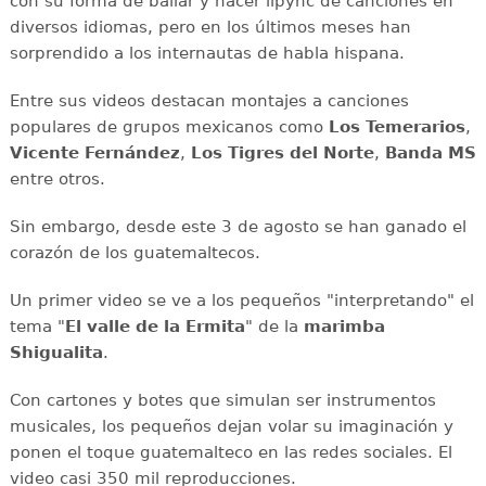
con su forma de bailar y hacer lipync de canciones en
diversos idiomas, pero en los últimos meses han
sorprendido a los internautas de habla hispana.
Entre sus videos destacan montajes a canciones
populares de grupos mexicanos como
Los Temerarios
,
Vicente Fernández
,
Los Tigres del Norte
,
Banda MS
entre otros.
Sin embargo, desde este 3 de agosto se han ganado el
corazón de los guatemaltecos.
Un primer video se ve a los pequeños "interpretando" el
tema "
El valle de la Ermita
" de la
marimba
Shigualita
.
Con cartones y botes que simulan ser instrumentos
musicales, los pequeños dejan volar su imaginación y
ponen el toque guatemalteco en las redes sociales. El
video casi 350 mil reproducciones.