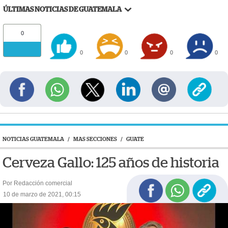
ÚLTIMAS NOTICIAS DE GUATEMALA
0
0
0
0
0
NOTICIAS GUATEMALA
/
MAS SECCIONES
/
GUATE
Cerveza Gallo: 125 años de historia
Por Redacción comercial
10 de marzo de 2021, 00:15