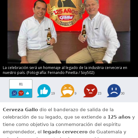
La celebración será un homenaje al legado de la industria cervecera en
nuestro país. (Fotografía: Fernando Pinetta / Soy502)
81
19
9
23
30
Cerveza Gallo
dio el banderazo de salida de la
celebración de su legado, que se extiende a
125 años
y
tiene como objetivo la conmemoración del espíritu
emprendedor, el
legado cervecero
de Guatemala y