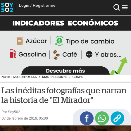
Login
/
Registrarme
NOTICIAS GUATEMALA
/
MAS SECCIONES
/
GUATE
Las inéditas fotografías que narran
la historia de "El Mirador"
Por Soy502
07 de febrero de 2019, 05:00