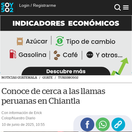
Login
/
Registrarme
NOTICIAS GUATEMALA
/
GUATE
/
TURISMO502
Conoce de cerca a las llamas
peruanas en Chiantla
Con información de Erick
Colop/Nuestro Diario
10 de junio de 2025, 10:55