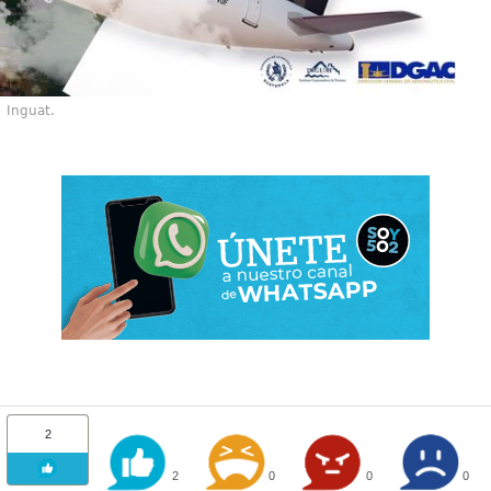
Inguat.
2
2
0
0
0