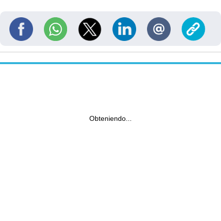
Obteniendo...