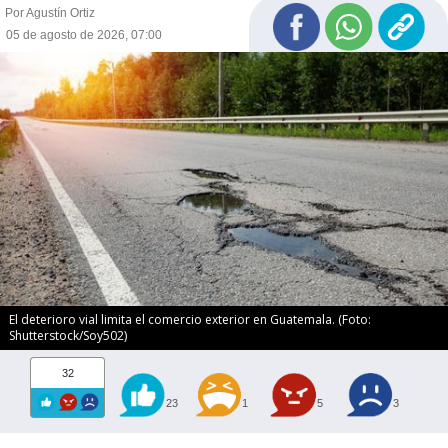
Por Agustín Ortiz
05 de agosto de 2026, 07:00
El deterioro vial limita el comercio exterior en Guatemala. (Foto:
Shutterstock/Soy502)
32
23
1
5
3