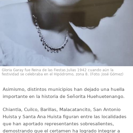
Gloria Garay fue Reina de las Fiestas Julias 1942 cuando aún la
festividad se celebraba en el Hipódromo, zona 8. (Foto: José Gómez)
Asimismo, distintos municipios han dejado una huella
importante en la historia de Señorita Huehuetenango.
Chiantla, Cuilco, Barillas, Malacatancito, San Antonio
Huista y Santa Ana Huista figuran entre las localidades
que han aportado representantes sobresalientes,
demostrando que el certamen ha logrado integrar a