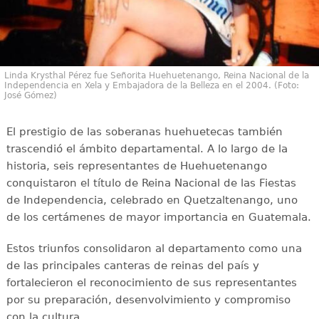
Linda Krysthal Pérez fue Señorita Huehuetenango, Reina Nacional de la
Independencia en Xela y Embajadora de la Belleza en el 2004. (Foto:
José Gómez)
El prestigio de las soberanas huehuetecas también
trascendió el ámbito departamental. A lo largo de la
historia, seis representantes de Huehuetenango
conquistaron el título de Reina Nacional de las Fiestas
de Independencia, celebrado en Quetzaltenango, uno
de los certámenes de mayor importancia en Guatemala.
Estos triunfos consolidaron al departamento como una
de las principales canteras de reinas del país y
fortalecieron el reconocimiento de sus representantes
por su preparación, desenvolvimiento y compromiso
con la cultura.