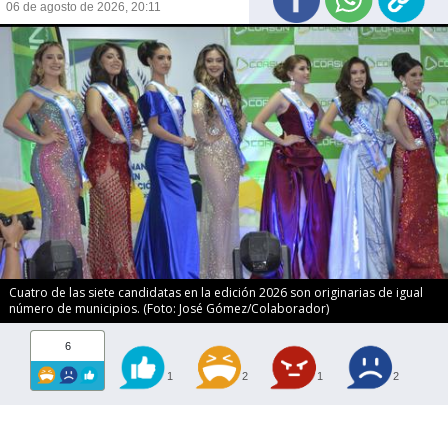
06 de agosto de 2026, 20:11
Cuatro de las siete candidatas en la edición 2026 son originarias de igual
número de municipios. (Foto: José Gómez/Colaborador)
6
1
2
1
2