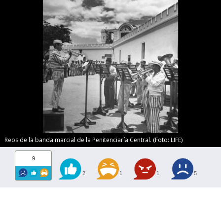
Reos de la banda marcial de la Penitenciaría Central. (Foto: LIFE)
9
2
1
1
5