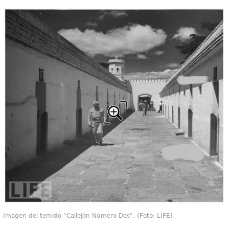
Imagen del temido "Callejón Número Dos". (Foto: LIFE)