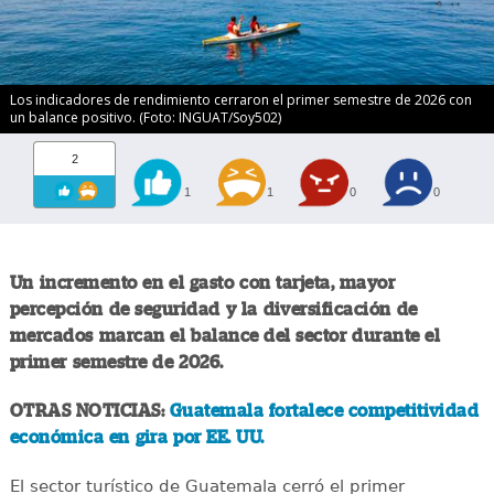
Los indicadores de rendimiento cerraron el primer semestre de 2026 con
un balance positivo. (Foto: INGUAT/Soy502)
2
1
1
0
0
Un incremento en el gasto con tarjeta, mayor
percepción de seguridad y la diversificación de
mercados marcan el balance del sector durante el
primer semestre de 2026.
OTRAS NOTICIAS:
Guatemala fortalece competitividad
económica en gira por EE. UU.
El sector turístico de Guatemala cerró el primer