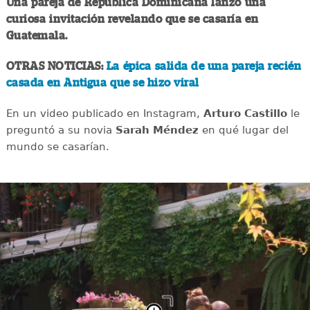
Una pareja de República Dominicana lanzó una
curiosa invitación revelando que se casaría en
Guatemala.
OTRAS NOTICIAS:
La épica salida de una pareja recién
casada en Antigua que se hizo viral
En un video publicado en Instagram,
Arturo Castillo
le
preguntó a su novia
Sarah Méndez
en qué lugar del
mundo se casarían.