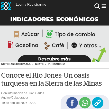
Login
/
Registrarme
NOTICIAS GUATEMALA
/
GUATE
/
TURISMO502
Conoce el Río Jones: Un oasis
turquesa en la Sierra de las Minas
Con información de Juan Carlos
Aquino/Colaborador
19 de abril de 2026, 00:00