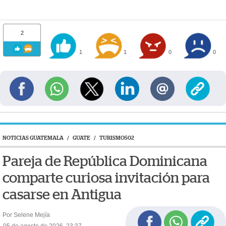
2
1
1
0
0
NOTICIAS GUATEMALA
/
GUATE
/
TURISMO502
Pareja de República Dominicana
comparte curiosa invitación para
casarse en Antigua
Por Selene Mejía