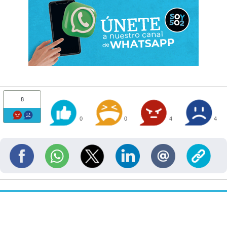
8
0
0
4
4