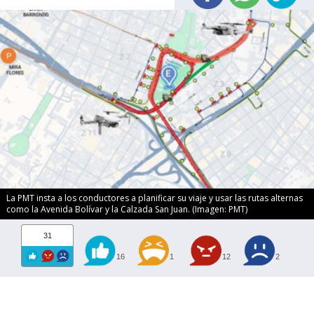
La PMT insta a los conductores a planificar su viaje y usar las rutas alternas
como la Avenida Bolívar y la Calzada San Juan. (Imagen: PMT)
31
16
1
12
2