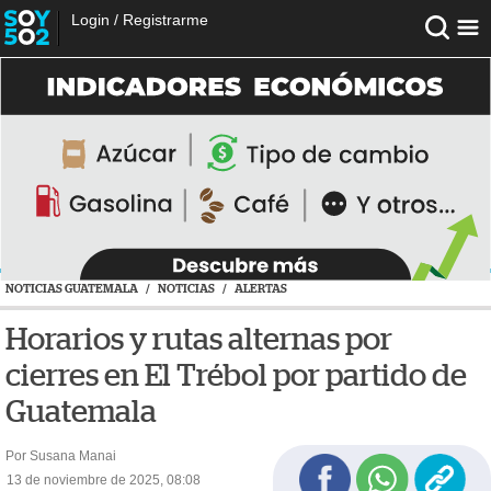
Login
/
Registrarme
NOTICIAS GUATEMALA
/
NOTICIAS
/
ALERTAS
Horarios y rutas alternas por
cierres en El Trébol por partido de
Guatemala
Por Susana Manai
13 de noviembre de 2025, 08:08