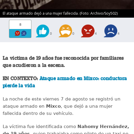
El ataque armado dejó a una mujer fallecida. (Foto: Archivo/Soy502)
8
0
0
4
4
La víctima de 19 años fue reconocida por familiares
que acudieron a la escena.
EN CONTEXTO:
Ataque armado en Mixco: conductora
pierde la vida
La noche de este viernes 7 de agosto se registró un
ataque armado en
Mixco
, que dejó a una mujer
fallecida dentro de su vehículo.
La víctima fue identificada como
Nahomy Hernández,
de 19 años
, quien trabajaba como piloto de un taxi no