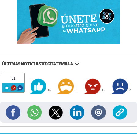
ÚLTIMAS NOTICIAS DE GUATEMALA
31
16
1
12
2