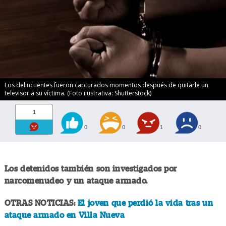
Los delincuentes fueron capturados momentos después de quitarle un
televisor a su víctima. (Foto ilustrativa: Shutterstock)
1
0
0
1
0
Los detenidos también son investigados por
narcomenudeo y un ataque armado.
OTRAS NOTICIAS:
El joven que perdió la vida tras un
ataque armado en Villa Nueva