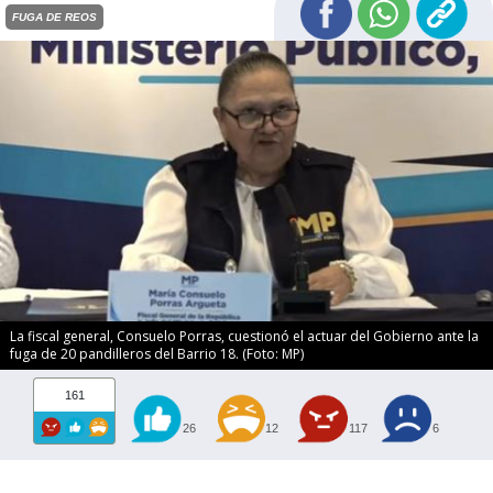
FUGA DE REOS
La fiscal general, Consuelo Porras, cuestionó el actuar del Gobierno ante la
fuga de 20 pandilleros del Barrio 18. (Foto: MP)
161
26
12
117
6