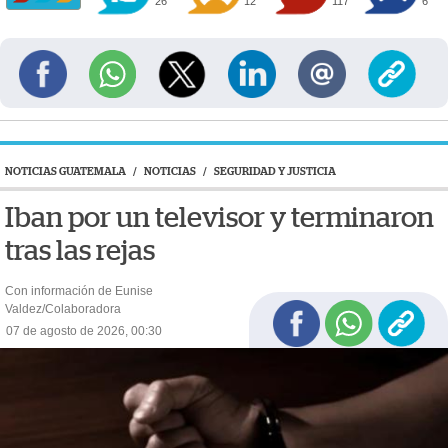
26
12
117
6
NOTICIAS GUATEMALA
/
NOTICIAS
/
SEGURIDAD Y JUSTICIA
Iban por un televisor y terminaron
tras las rejas
Con información de Eunise
Valdez/Colaboradora
07 de agosto de 2026, 00:30