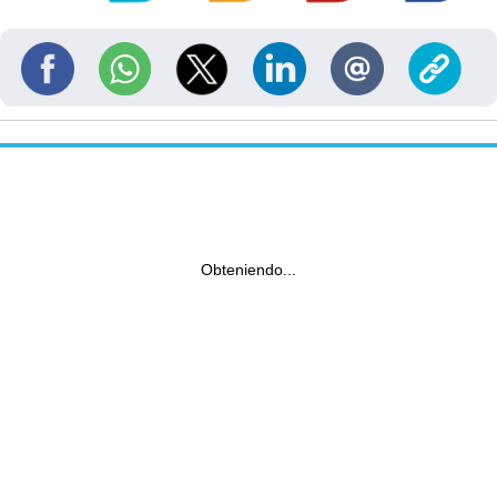
Obteniendo...