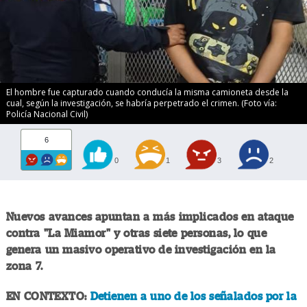
El hombre fue capturado cuando conducía la misma camioneta desde la
cual, según la investigación, se habría perpetrado el crimen. (Foto vía:
Policía Nacional Civil)
6
0
1
3
2
Nuevos avances apuntan a más implicados en ataque
contra "La Miamor" y otras siete personas, lo que
genera un masivo operativo de investigación en la
zona 7.
EN CONTEXTO:
Detienen a uno de los señalados por la