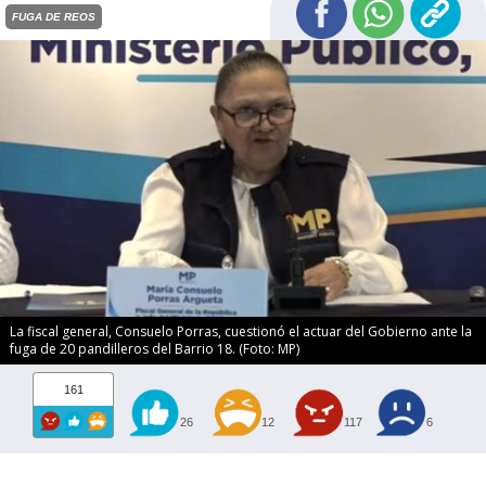
FUGA DE REOS
La fiscal general, Consuelo Porras, cuestionó el actuar del Gobierno ante la
fuga de 20 pandilleros del Barrio 18. (Foto: MP)
161
26
12
117
6