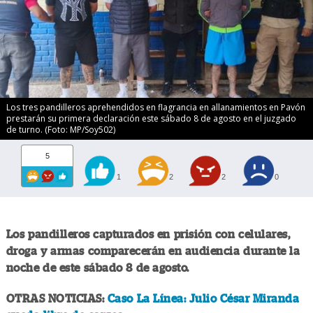
Los tres pandilleros aprehendidos en flagrancia en allanamientos en Pavón
prestarán su primera declaración este sábado 8 de agosto en el juzgado
de turno. (Foto: MP/Soy502)
5
1
2
2
0
Los pandilleros capturados en prisión con celulares,
droga y armas comparecerán en audiencia durante la
noche de este sábado 8 de agosto.
OTRAS NOTICIAS:
Caso La Línea: Julio César Miranda