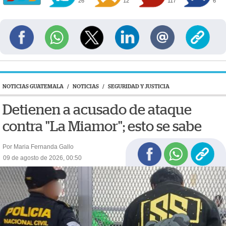
26
12
117
6
NOTICIAS GUATEMALA
/
NOTICIAS
/
SEGURIDAD Y JUSTICIA
Detienen a acusado de ataque
contra "La Miamor"; esto se sabe
Por Maria Fernanda Gallo
09 de agosto de 2026, 00:50