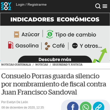
Login
/
Registrarme
NOTICIAS GUATEMALA
/
NOTICIAS
/
SEGURIDAD Y JUSTICIA
Consuelo Porras guarda silencio
por nombramiento de fiscal contra
Juan Francisco Sandoval
Por Evelyn De León
08 de diciembre de 2020, 12:35