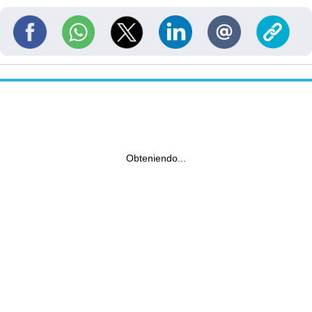
Obteniendo...