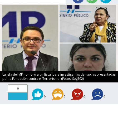
La jefa del MP nombró a un fiscal para investigar las denuncias presentadas
por la Fundación contra el Terrorismo. (Fotos: Soy502)
0
0
0
0
0