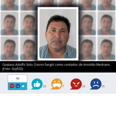
Gustavo Adolfo Soto Osorio fungió como contador de Arnoldo Medrano.
(Foto: Soy502)
48
10
7
16
15