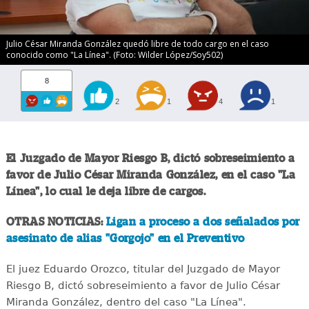
Julio César Miranda González quedó libre de todo cargo en el caso
conocido como "La Línea". (Foto: Wilder López/Soy502)
8
2
1
4
1
El Juzgado de Mayor Riesgo B, dictó sobreseimiento a
favor de Julio César Miranda González, en el caso "La
Línea", lo cual le deja libre de cargos.
OTRAS NOTICIAS:
Ligan a proceso a dos señalados por
asesinato de alias "Gorgojo" en el Preventivo
El juez Eduardo Orozco, titular del Juzgado de Mayor
Riesgo B, dictó sobreseimiento a favor de Julio César
Miranda González, dentro del caso "La Línea".