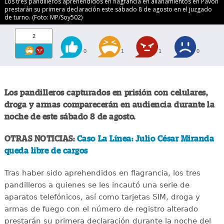
Los tres pandilleros aprehendidos en flagrancia en allanamientos en Pavón
prestarán su primera declaración este sábado 8 de agosto en el juzgado
de turno. (Foto: MP/Soy502)
2
0
1
1
0
Los pandilleros capturados en prisión con celulares,
droga y armas comparecerán en audiencia durante la
noche de este sábado 8 de agosto.
OTRAS NOTICIAS:
Caso La Línea: Julio César Miranda
queda libre de cargos
Tras haber sido aprehendidos en flagrancia, los tres
pandilleros a quienes se les incautó una serie de
aparatos telefónicos, así como tarjetas SIM, droga y
armas de fuego con el número de registro alterado
prestarán su primera declaración durante la noche del