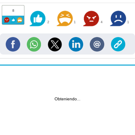
8
2
1
4
1
Obteniendo...