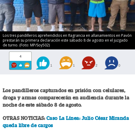
Los tres pandilleros aprehendidos en flagrancia en allanamientos en Pavón
prestarán su primera declaración este sábado 8 de agosto en el juzgado
de turno. (Foto: MP/Soy502)
4
1
1
2
0
Los pandilleros capturados en prisión con celulares,
droga y armas comparecerán en audiencia durante la
noche de este sábado 8 de agosto.
OTRAS NOTICIAS:
Caso La Línea: Julio César Miranda
queda libre de cargos