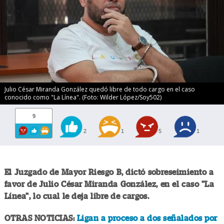
Julio César Miranda González quedó libre de todo cargo en el caso
conocido como "La Línea". (Foto: Wilder López/Soy502)
9
2
1
5
1
El Juzgado de Mayor Riesgo B, dictó sobreseimiento a
favor de Julio César Miranda González, en el caso "La
Línea", lo cual le deja libre de cargos.
OTRAS NOTICIAS:
Ligan a proceso a dos señalados por