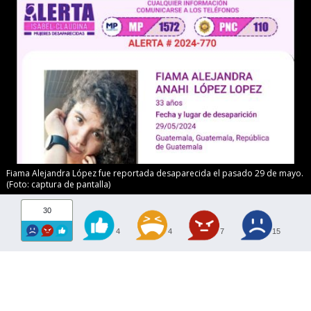
Fiama Alejandra López fue reportada desaparecida el pasado 29 de mayo.
(Foto: captura de pantalla)
30
4
4
7
15