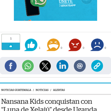
1
1
0
0
0
NOTICIAS GUATEMALA
/
NOTICIAS
/
ALERTAS
Nansana Kids conquistan con
“Luna de Xelajú” desde Uganda