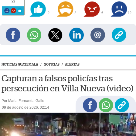
22
2
2
6
12
NOTICIAS GUATEMALA
/
NOTICIAS
/
ALERTAS
Capturan a falsos policías tras
persecución en Villa Nueva (video)
Por Maria Fernanda Gallo
09 de agosto de 2026, 02:14