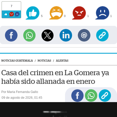
7
5
0
1
1
NOTICIAS GUATEMALA
/
NOTICIAS
/
ALERTAS
Casa del crimen en La Gomera ya
había sido allanada en enero
Por Maria Fernanda Gallo
09 de agosto de 2026, 01:45