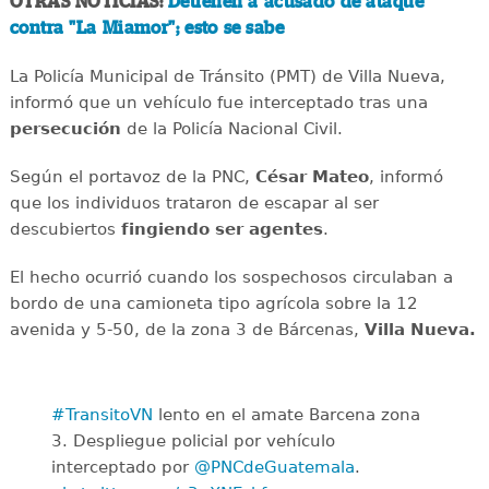
OTRAS NOTICIAS:
Detienen a acusado de ataque
contra "La Miamor"; esto se sabe
La Policía Municipal de Tránsito (PMT) de Villa Nueva,
informó que un vehículo fue interceptado tras una
persecución
de la Policía Nacional Civil.
Según el portavoz de la PNC,
César Mateo
, informó
que los individuos trataron de escapar al ser
descubiertos
fingiendo ser agentes
.
El hecho ocurrió cuando los sospechosos circulaban a
bordo de una camioneta tipo agrícola sobre la 12
avenida y 5-50, de la zona 3 de Bárcenas,
Villa Nueva.
#TransitoVN
lento en el amate Barcena zona
3. Despliegue policial por vehículo
interceptado por
@PNCdeGuatemala
.