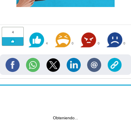
4
4
0
0
0
Obteniendo...