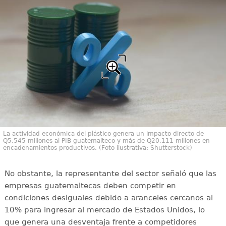
La actividad económica del plástico genera un impacto directo de
Q5,545 millones al PIB guatemalteco y más de Q20,111 millones en
encadenamientos productivos. (Foto ilustrativa: Shutterstock)
No obstante, la representante del sector señaló que las
empresas guatemaltecas deben competir en
condiciones desiguales debido a aranceles cercanos al
10% para ingresar al mercado de Estados Unidos, lo
que genera una desventaja frente a competidores