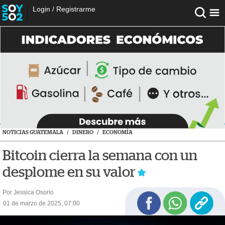
Login
/
Registrarme
NOTICIAS GUATEMALA
/
DINERO
/
ECONOMÍA
Bitcoin cierra la semana con un
desplome en su valor
Por Jessica Osorio
01 de marzo de 2025, 07:00