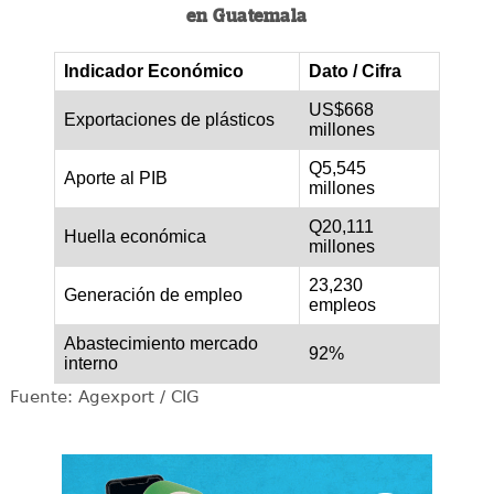
en Guatemala
Indicador Económico
Dato / Cifra
US$668
Exportaciones de plásticos
millones
Q5,545
Aporte al PIB
millones
Q20,111
Huella económica
millones
23,230
Generación de empleo
empleos
Abastecimiento mercado
92%
interno
Fuente: Agexport / CIG